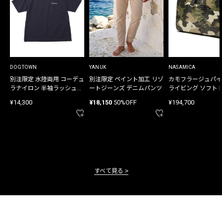
DOGTOWN
YANUK
NASAMICA
別注限定 水陸両用 コーデュ
別注限定 ペイント加工 リゾ
カモフラージュパイ
ラナイロン 半袖ラッシュガ
ートジーンズ デニムパンツ
ライビング ソフト
ード
バッグ
¥14,300
¥18,150
50%OFF
¥194,700
すべて見る