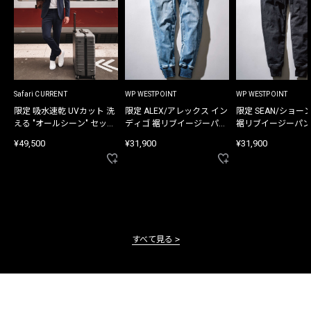
Safari CURRENT
WP WESTPOINT
WP WESTPOINT
限定 吸水速乾 UVカット 洗
限定 ALEX/アレックス イン
限定 SEAN/ショー
える "オールシーン" セット
ディゴ 裾リブイージーパン
裾リブイージーパン
アップ
ツ
¥49,500
¥31,900
¥31,900
すべて見る