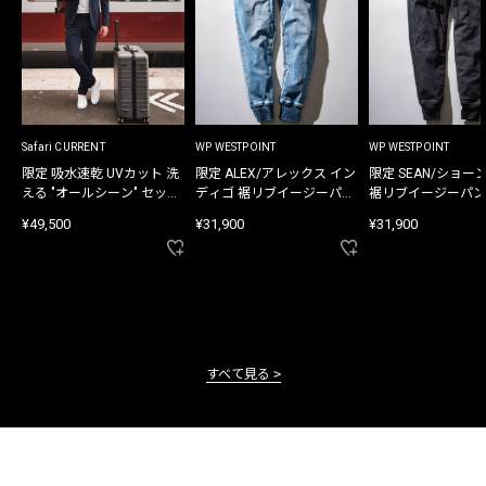
Safari CURRENT
WP WESTPOINT
WP WESTPOINT
限定 吸水速乾 UVカット 洗
限定 ALEX/アレックス イン
限定 SEAN/ショー
える "オールシーン" セット
ディゴ 裾リブイージーパン
裾リブイージーパン
アップ
ツ
¥49,500
¥31,900
¥31,900
すべて見る