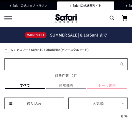
Safari公式ウェブマガジン
Safari公式通販サイト
Sa
ホーム
アスリートSafari | DSQUARED2 (ディースクエアード)
対象件数 : 0件
すべて
通常価格
セール価格
絞り込み
人気順
0 件