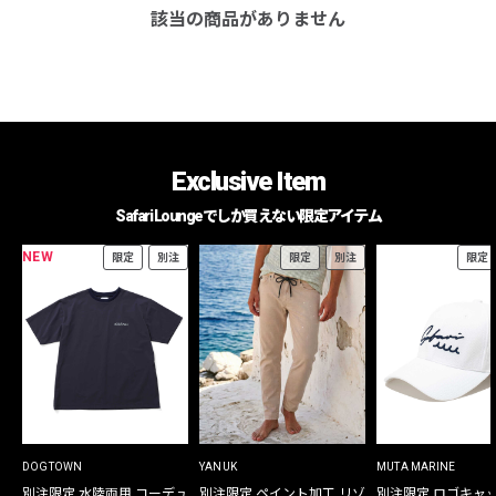
該当の商品がありません
Exclusive Item
Safari Loungeでしか買えない限定アイテム
NEW
限定
別注
限定
別注
限定
DOGTOWN
YANUK
MUTA MARINE
別注限定 水陸両用 コーデュ
別注限定 ペイント加工 リゾ
別注限定 ロゴキャ