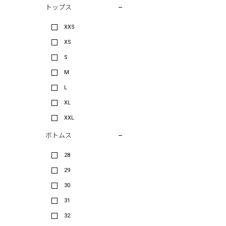
トップス
XXS
XS
S
M
L
XL
XXL
ボトムス
28
29
30
31
32