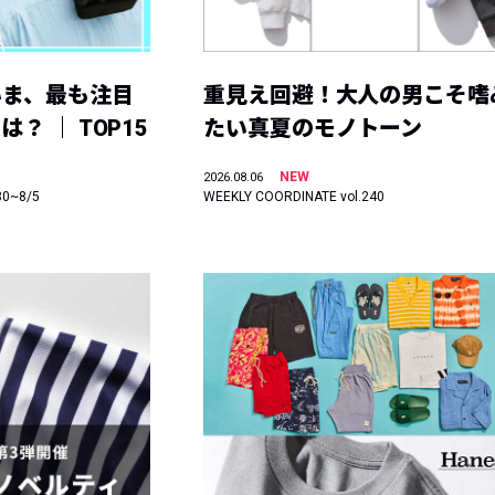
いま、最も注目
重見え回避！大人の男こそ嗜
？ ｜ TOP15
たい真夏のモノトーン
NEW
2026.08.06
30~8/5
WEEKLY COORDINATE vol.240