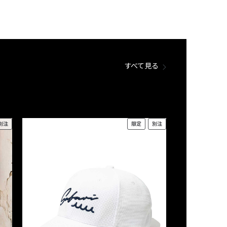
すべて見る
別注
限定
別注