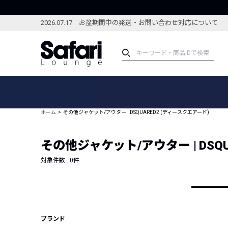
2026.07.17 お盆期間中の発送・お問い合わせ対応について
アイテム
スペシャル
カテゴリーから探す
スペシャルフィーチャ
ホーム
その他ジャケット/アウター | DSQUARED2 (ディースクエアード)
ブランドから探す
特集記事
絞り込んで探す
その他ジャケット/アウター | DSQ
新着アイテム
コーディネート
編集部のおすすめアイテム
対象件数 :
0
件
編集部のおすすめコー
ランキング
雑誌・カタログ掲載アイテム
セール
ブランド