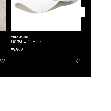
MUTA MARINE
CROSSLEY
ム
別注限定 ロゴキャップ
別注限定 ノースリ
¥9,900
¥8,580
40%OFF