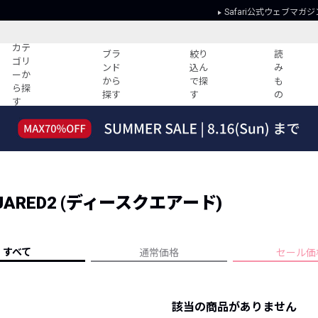
Safari公式ウェブマガジ
カテ
ブラ
絞り
読
ゴリ
ンド
込ん
み
ーか
から
で探
も
ら探
探す
す
の
す
読みもの
ガイド
ー
すべての記事
ショッピング
2026年のイチオシTシャツ！
初めての方
“WP”のイージーパンツを徹底解説&コ
Club Safari
ーデ紹介
UARED2 (ディースクエアード)
よくある質問
HOTなコーデ TOP20
会社概要
ディネート
新ブランドご紹介！
会員利用規約
すべて
通常価格
セール価
人気記事ランキング
プライバシー
バイヤーズ レコメンド
特定商取引に
今週の別注アイテム
該当の商品がありません
ウィークリーコーデ