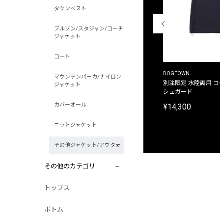
ダウンベスト
ブルゾン/スタジャン/コーチ
ジャケット
コート
THE DUFFER OF ST.GEORGE
DOGTOWN
マウンテンパーカ/ナイロン
別注限定 ピグメントダイ バックプリント サーフ
別注限定 水陸両用 
ジャケット
プリントTシャツ
シュガード
カバーオール
¥9,900
¥14,300
ニットジャケット
その他ジャケット/アウター
その他のカテゴリ
トップス
ボトム