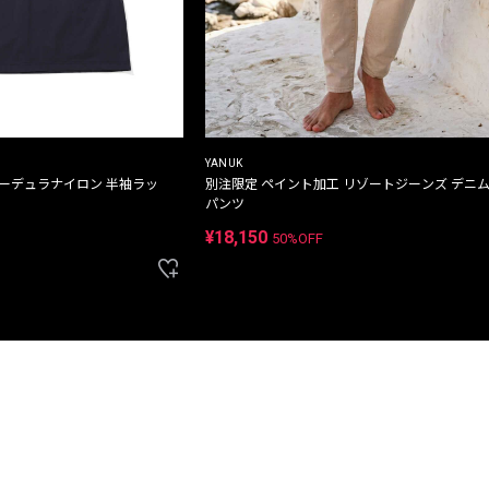
YANUK
コーデュラナイロン 半袖ラッ
別注限定 ペイント加工 リゾートジーンズ デニ
パンツ
¥18,150
50%OFF