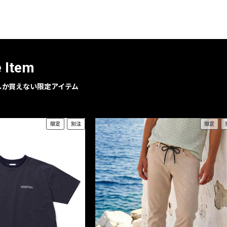
レコメンドアイテム
ピックアップアイテム
フォーカスブランド
セールおすすめアイテム
e Item
人気アイテム TOP 15
geでしか買えない限定アイテム
限定
別注
限定