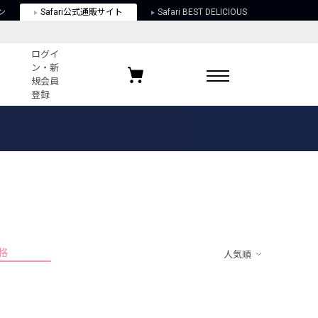
ン
Safari公式通販サイト
Safari BEST DELICIOUS
ログイ
ン・新
規会員
登録
ログイン・新規会員登録
お気に入りアイテム
ガイド
お気に入りブランド
お気に入り記事
最近チェックしたアイテム
格
人気順
ポリシー
関する法律