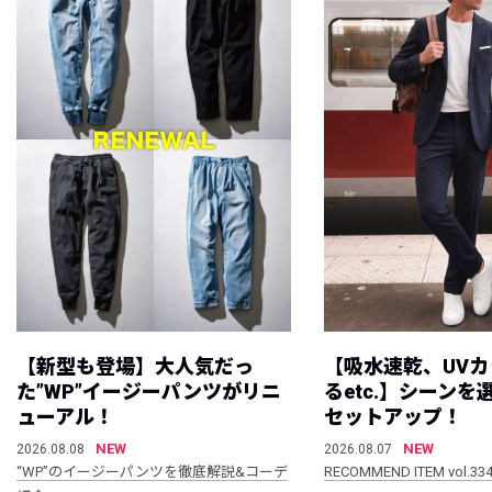
【新型も登場】大人気だっ
【吸水速乾、UV
た”WP”イージーパンツがリニ
るetc.】シーン
ューアル！
セットアップ！
NEW
NEW
2026.08.08
2026.08.07
“WP”のイージーパンツを徹底解説&コーデ
RECOMMEND ITEM vol.33