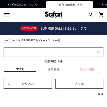
Safari公式ウェブマガジン
Safari公式通販サイト
Sa
ホーム
ベルト | DSQUARED2 (ディースクエアード)
対象件数 : 0件
すべて
通常価格
セール価格
絞り込み
人気順
0 件