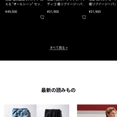
える "オールシーン" セット
ディゴ 裾リブイージーパン
裾リブイージーパン
アップ
ツ
¥49,500
¥31,900
¥31,900
すべて見る
最新の読みもの