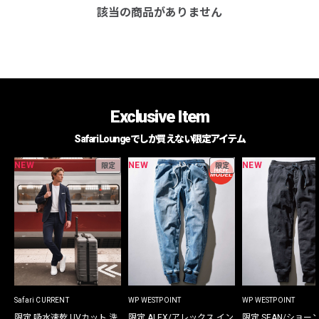
該当の商品がありません
Exclusive Item
Safari Loungeでしか買えない限定アイテム
NEW
NEW
NEW
限定
限定
Safari CURRENT
WP WESTPOINT
WP WESTPOINT
限定 吸水速乾 UVカット 洗
限定 ALEX/アレックス イン
限定 SEAN/ショー