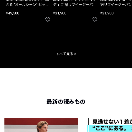
える "オールシーン" セット
ディゴ 裾リブイージーパン
裾リブイージーパン
アップ
ツ
¥49,500
¥31,900
¥31,900
すべて見る
最新の読みもの