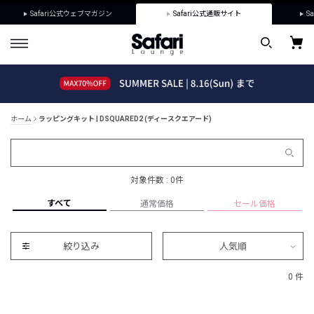
Safari公式ウェブマガジン
Safari公式通販サイト
Sa
ホーム
ラッピングキット | DSQUARED2 (ディースクエアード)
対象件数 : 0件
すべて
通常価格
セール価格
絞り込み
人気順
0 件