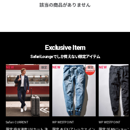
該当の商品がありません
Exclusive Item
Safari Loungeでしか買えない限定アイテム
NEW
NEW
NEW
限定
限定
Safari CURRENT
WP WESTPOINT
WP WESTPOINT
限定 吸水速乾 UVカット 洗
限定 ALEX/アレックス イン
限定 SEAN/ショー