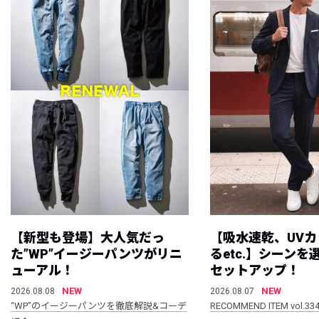
【新型も登場】大人気だっ
【吸水速乾、UV
た”WP”イージーパンツがリニ
るetc.】シーン
ューアル！
セットアップ！
NEW
NEW
2026.08.08
2026.08.07
“WP”のイージーパンツを徹底解説&コーデ
RECOMMEND ITEM vol.33