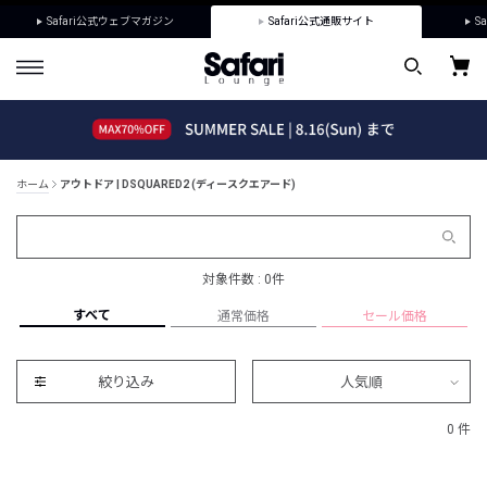
Safari公式ウェブマガジン
Safari公式通販サイト
Sa
ホーム
アウトドア | DSQUARED2 (ディースクエアード)
対象件数 : 0件
すべて
通常価格
セール価格
絞り込み
人気順
0 件