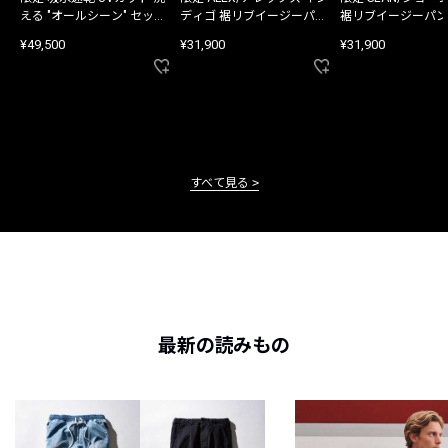
える "オールシーン" セット
ディゴ 裾リブイージーパン
裾リブイージーパン
アップ
ツ
¥49,500
¥31,900
¥31,900
すべて見る
最新の読みもの