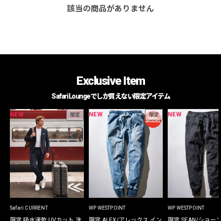
該当の商品がありません
Exclusive Item
Safari Loungeでしか買えない限定アイテム
NEW
NEW
NEW
限定
限定
Safari CURRENT
WP WESTPOINT
WP WESTPOINT
限定 吸水速乾 UVカット 洗
限定 ALEX/アレックス イン
限定 SEAN/ショー