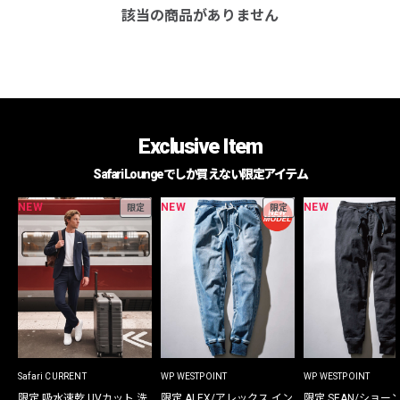
該当の商品がありません
Exclusive Item
Safari Loungeでしか買えない限定アイテム
NEW
NEW
NEW
限定
限定
Safari CURRENT
WP WESTPOINT
WP WESTPOINT
限定 吸水速乾 UVカット 洗
限定 ALEX/アレックス イン
限定 SEAN/ショー