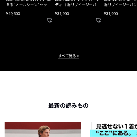
える "オールシーン" セット
ディゴ 裾リブイージーパン
裾リブイージーパン
アップ
ツ
¥49,500
¥31,900
¥31,900
すべて見る
最新の読みもの