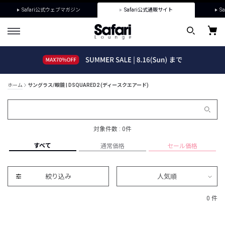
Safari公式ウェブマガジン
Safari公式通販サイト
Sa
ホーム
サングラス/眼鏡 | DSQUARED2 (ディースクエアード)
対象件数 : 0件
すべて
通常価格
セール価格
絞り込み
人気順
0 件