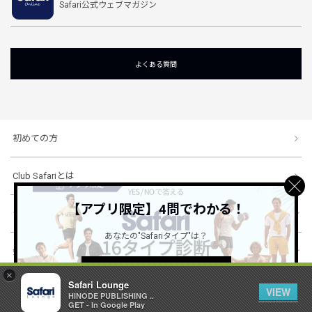
Safari公式ウェブマガジン
よくある質問
初めての方
Club Safariとは
【アプリ限定】4問でわかる！
ショッピングガイド
あなたの"Safariタイプ"は？
会社概要・規約
詳しくはこちら ＞
×
Safari Lounge
VIEW
HINODE PUBLISHING ..
© 1996-2026 HINODE PUBLISHING co., ltd. All Rights Reserved.
GET - In Google Play