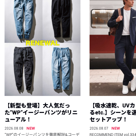
【新型も登場】大人気だっ
【吸水速乾、UV
た”WP”イージーパンツがリニ
るetc.】シーン
ューアル！
セットアップ！
NEW
NEW
2026.08.08
2026.08.07
“WP”のイージーパンツを徹底解説&コーデ
RECOMMEND ITEM vol.33