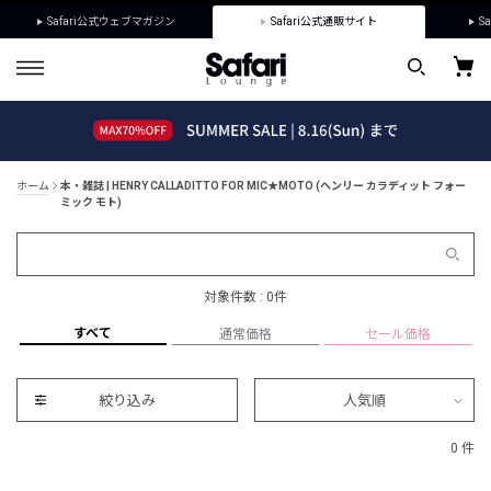
Safari公式ウェブマガジン
Safari公式通販サイト
Sa
ホーム
本・雑誌 | HENRY CALLADITTO FOR MIC★MOTO (ヘンリー カラディット フォー
ミック モト)
対象件数 : 0件
すべて
通常価格
セール価格
絞り込み
人気順
0 件