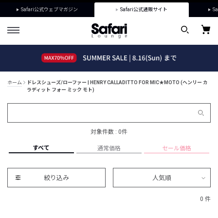
Safari公式ウェブマガジン
Safari公式通販サイト
Sa
ホーム
ドレスシューズ/ローファー | HENRY CALLADITTO FOR MIC★MOTO (ヘンリー カ
ラディット フォー ミック モト)
対象件数 : 0件
すべて
通常価格
セール価格
絞り込み
人気順
0 件