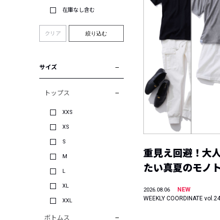
在庫なし含む
クリア
絞り込む
サイズ
トップス
XXS
XS
S
重見え回避！大
M
たい真夏のモノ
L
XL
NEW
2026.08.06
WEEKLY COORDINATE vol.2
XXL
ボトムス