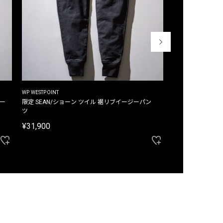
WP WESTPOINT
WP WESTPOINT
ジー
限定 SEAN/ショーン ツイル 裾リブイージーパン
限定 DAVID/デイヴィッド インデ
ツ
イージーパンツ
¥31,900
¥33,000