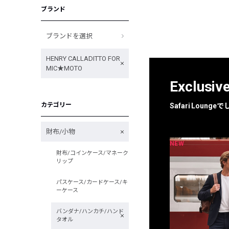
ブランド
ブランドを選択
HENRY CALLADITTO FOR
MIC★MOTO
Exclusiv
カテゴリー
Safari Loun
財布/小物
NEW
NEW
限定
別注
財布/コインケース/マネーク
リップ
パスケース/カードケース/キ
ーケース
バンダナ/ハンカチ/ハンド
タオル