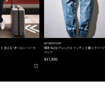
WP WESTPOINT
ト 洗える "オールシーン" セ
限定 ALEX/アレックス インディゴ 裾リブイー
パンツ
¥31,900