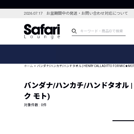
2026.07.17 お盆期間中の発送・お問い合わせ対応について
アイテム
スペシャル
カテゴリーから探す
スペシャルフィーチャ
ホーム
バンダナ/ハンカチ/ハンドタオル | HENRY CALLADITTO FOR MIC★
ブランドから探す
特集記事
絞り込んで探す
バンダナ/ハンカチ/ハンドタオル | HE
新着アイテム
コーディネート
編集部のおすすめアイテム
ク モト)
編集部のおすすめコー
ランキング
対象件数 :
0
件
雑誌・カタログ掲載アイテム
セール