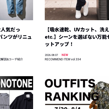
大人気だっ
【吸水速乾、UVカット、洗
ーパンツがリニュ
etc.】シーンを選ばない万能
ットアップ！
NEW
2026.08.07
底解説&コーデ紹介
RECOMMEND ITEM vol.334