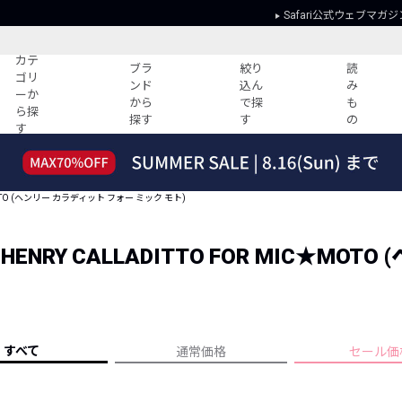
Safari公式ウェブマガジ
カテ
ブラ
絞り
読
ゴリ
ンド
込ん
み
ーか
から
で探
も
ら探
探す
す
の
す
読みもの
ガイド
ー
すべての記事
ショッピング
MOTO (ヘンリー カラディット フォー ミック モト)
2026年のイチオシTシャツ！
初めての方
“WP”のイージーパンツを徹底解説&コ
Club Safari
ーデ紹介
NRY CALLADITTO FOR MIC★MOT
よくある質問
HOTなコーデ TOP20
会社概要
ディネート
新ブランドご紹介！
会員利用規約
人気記事ランキング
プライバシー
バイヤーズ レコメンド
すべて
通常価格
セール価
特定商取引に
今週の別注アイテム
ウィークリーコーデ