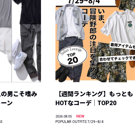
人の男こそ嗜み
【週間ランキング】もっとも
トーン
HOTなコーデ｜TOP20
NEW
2026.08.05
40
POPULAR OUTFITS 7/29~8/4