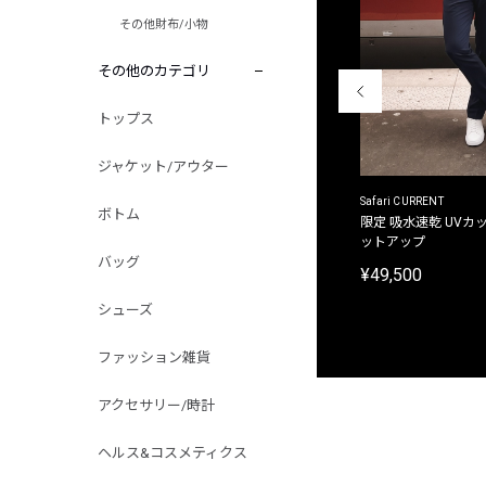
その他財布/小物
その他のカテゴリ
トップス
ジャケット/アウター
ACANTHUS
Safari CURRENT
ボトム
別注限定 フード付き チェックシャツジャケット
限定 吸水速乾 UVカッ
ットアップ
¥31,900
バッグ
¥49,500
シューズ
ファッション雑貨
アクセサリー/時計
ヘルス&コスメティクス