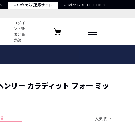
ン
Safari公式通販サイト
Safari BEST DELICIOUS
ログイ
ン・新
規会員
登録
ログイン・新規会員登録
お気に入りアイテム
ガイド
お気に入りブランド
お気に入り記事
最近チェックしたアイテム
O (ヘンリー カラディット フォー ミッ
ポリシー
格
人気順
関する法律