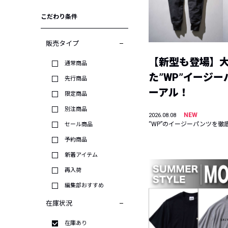
こだわり条件
販売タイプ
【新型も登場】
通常商品
た”WP”イージ
先行商品
ーアル！
限定商品
別注商品
NEW
2026.08.08
“WP”のイージーパンツを徹
セール商品
予約商品
新着アイテム
再入荷
編集部おすすめ
在庫状況
在庫あり