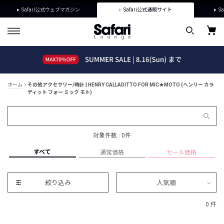
Safari公式ウェブマガジン
Safari公式通販サイト
Sa
ホーム
その他アクセサリー/時計 | HENRY CALLADITTO FOR MIC★MOTO (ヘンリー カラ
ディット フォー ミック モト)
対象件数 : 0件
すべて
通常価格
セール価格
絞り込み
人気順
0 件