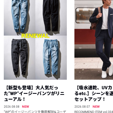
【新型も登場】大人気だっ
【吸水速乾、UV
た”WP”イージーパンツがリニ
るetc.】シーン
ューアル！
セットアップ！
NEW
NEW
2026.08.08
2026.08.07
“WP”のイージーパンツを徹底解説&コーデ
RECOMMEND ITEM vol.33