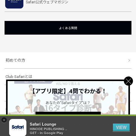
Safari公式ウェブマガジン
よくある質問
初めての方
Club Safariとは
【アプリ限定】4問でわかる！
ショッピングガイド
あなたの"Safariタイプ"は？
会社概要・規約
詳しくはこちら ＞
×
Safari Lounge
VIEW
HINODE PUBLISHING ..
© 1996-2026 HINODE PUBLISHING co., ltd. All Rights Reserved.
GET - In Google Play