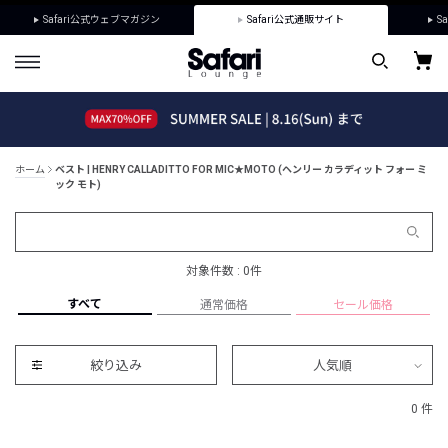
Safari公式ウェブマガジン
Safari公式通販サイト
Sa
ホーム
ベスト | HENRY CALLADITTO FOR MIC★MOTO (ヘンリー カラディット フォー ミ
ック モト)
対象件数 : 0件
すべて
通常価格
セール価格
絞り込み
人気順
0 件