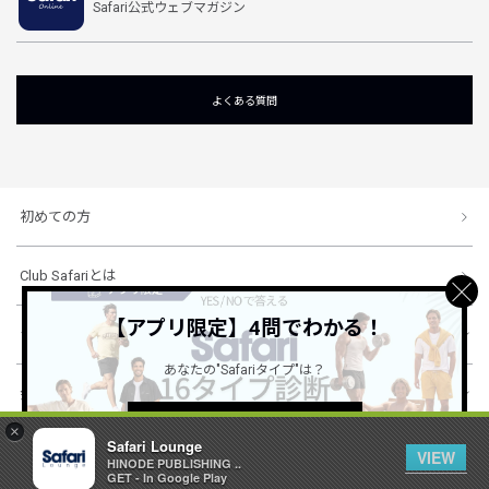
Safari公式ウェブマガジン
よくある質問
初めての方
Club Safariとは
【アプリ限定】4問でわかる！
ショッピングガイド
あなたの"Safariタイプ"は？
会社概要・規約
詳しくはこちら ＞
×
Safari Lounge
VIEW
HINODE PUBLISHING ..
© 1996-2026 HINODE PUBLISHING co., ltd. All Rights Reserved.
GET - In Google Play