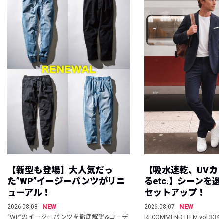
【新型も登場】大人気だっ
【吸水速乾、UV
た”WP”イージーパンツがリニ
るetc.】シーン
ューアル！
セットアップ！
NEW
NEW
2026.08.08
2026.08.07
“WP”のイージーパンツを徹底解説&コーデ
RECOMMEND ITEM vol.33