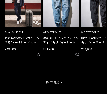
Safari CURRENT
WP WESTPOINT
WP WESTPOINT
限定 吸水速乾 UVカット 洗
限定 ALEX/アレックス イン
限定 SEAN/ショー
える "オールシーン" セット
ディゴ 裾リブイージーパン
裾リブイージーパン
アップ
ツ
¥49,500
¥31,900
¥31,900
すべて見る