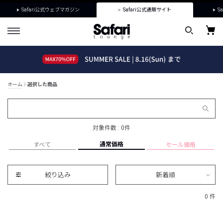
Safari公式ウェブマガジン
Safari公式通販サイト
Sa
ホーム
選択した商品
対象件数 : 0件
通常価格
すべて
セール価格
絞り込み
新着順
0 件