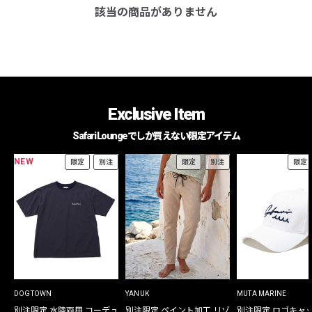
該当の商品がありません
Exclusive Item
Safari Loungeでしか買えない限定アイテム
NEW
限定
別注
限定
別注
限定
DOGTOWN
YANUK
MUTA MARINE
別注限定 水陸両用 コーデュ
別注限定 ペイント加工 リゾ
別注限定 ロゴキャ