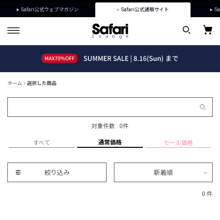
Safari公式ウェブマガジン
Safari公式通販サイト
Sa
ホーム
選択した商品
対象件数 : 0件
通常価格
すべて
セール価格
絞り込み
新着順
0 件