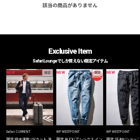
該当の商品がありません
Exclusive Item
Safari Loungeでしか買えない限定アイテム
NEW
NEW
NEW
限定
限定
Safari CURRENT
WP WESTPOINT
WP WESTPOINT
限定 吸水速乾 UVカット 洗
限定 ALEX/アレックス イン
限定 SEAN/ショー