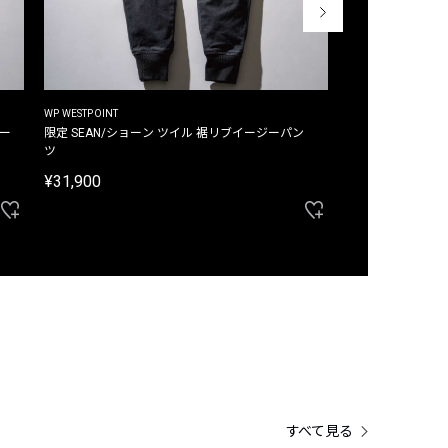
WP WESTPOINT
WP WESTPOINT
ジー
限定 SEAN/ショーン ツイル 裾リブイージーパン
限定 DAVID/デイヴィッド インデ
ツ
イージーパンツ
¥31,900
¥33,000
すべて見る