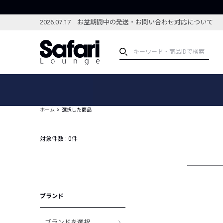
2026.07.17 お盆期間中の発送・お問い合わせ対応について
アイテム
スペシャル
カテゴリーから探す
スペシャルフィーチャ
ホーム
選択した商品
ブランドから探す
特集記事
絞り込んで探す
対象件数 :
0
件
新着アイテム
コーディネート
編集部のおすすめアイテム
編集部のおすすめコー
ランキング
雑誌・カタログ掲載アイテム
ブランド
セール
ブランドを選択