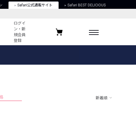
ン
Safari公式通販サイト
Safari BEST DELICIOUS
ログイ
ン・新
規会員
登録
ログイン・新規会員登録
お気に入りアイテム
ガイド
お気に入りブランド
お気に入り記事
最近チェックしたアイテム
格
新着順
ポリシー
関する法律