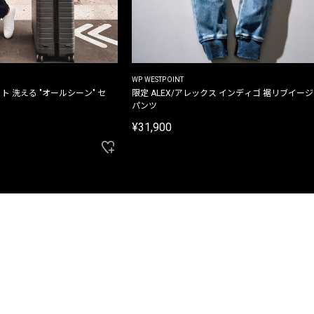
WP WESTPOINT
ト 洗える "オールシーン" セ
限定 ALEX/アレックス インディゴ 裾リブイー
パンツ
¥31,900