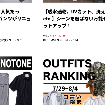
大人気だっ
【吸水速乾、UVカット、洗
ーパンツがリニュ
etc.】シーンを選ばない万能
ットアップ！
NEW
2026.08.07
底解説&コーデ紹介
RECOMMEND ITEM vol.334