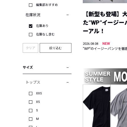
編集部おすすめ
【新型も登場】
在庫状況
た”WP”イージ
在庫あり
ーアル！
在庫なし含む
NEW
2026.08.08
クリア
絞り込む
“WP”のイージーパンツを徹
サイズ
トップス
XXS
XS
S
M