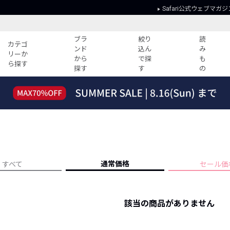
Safari公式ウェブマガジ
ブラ
絞り
読
カテゴ
ンド
込ん
み
リーか
から
で探
も
ら探す
探す
す
の
読みもの
ガイド
ー
すべての記事
ショッピング
2026年のイチオシTシャツ！
初めての方
“WP”のイージーパンツを徹底解説&コ
Club Safari
ーデ紹介
よくある質問
HOTなコーデ TOP20
会社概要
通常価格
すべて
セール価
ディネート
新ブランドご紹介！
会員利用規約
人気記事ランキング
プライバシー
バイヤーズ レコメンド
該当の商品がありません
特定商取引に
今週の別注アイテム
ウィークリーコーデ