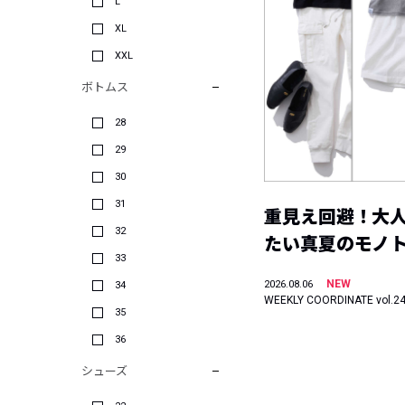
L
XL
XXL
ボトムス
28
29
30
31
重見え回避！大
32
たい真夏のモノ
33
NEW
2026.08.06
34
WEEKLY COORDINATE vol.2
35
36
シューズ