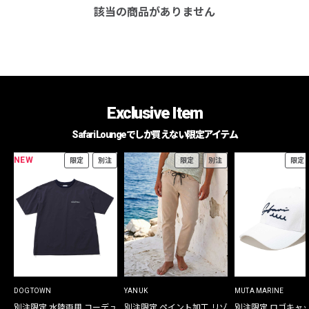
該当の商品がありません
Exclusive Item
Safari Loungeでしか買えない限定アイテム
NEW
限定
別注
限定
別注
限定
DOGTOWN
YANUK
MUTA MARINE
別注限定 水陸両用 コーデュ
別注限定 ペイント加工 リゾ
別注限定 ロゴキャ