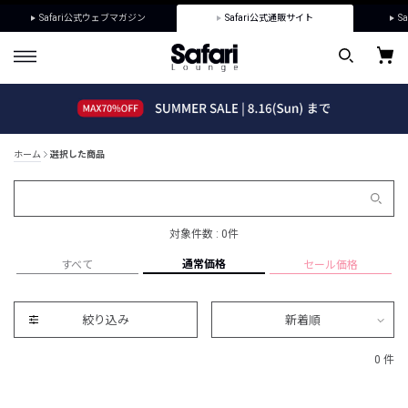
Safari公式ウェブマガジン
Safari公式通販サイト
Sa
ホーム
選択した商品
対象件数 : 0件
通常価格
すべて
セール価格
絞り込み
新着順
0 件