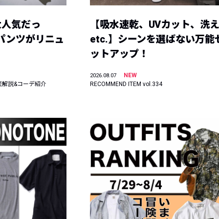
大人気だっ
【吸水速乾、UVカット、洗
ーパンツがリニュ
etc.】シーンを選ばない万能
ットアップ！
NEW
2026.08.07
底解説&コーデ紹介
RECOMMEND ITEM vol.334