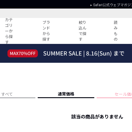
Safari公式ウェブマガジ
カテ
ブラ
絞り
読
ゴリ
ンド
込ん
み
ーか
から
で探
も
ら探
探す
す
の
す
読みもの
ガイド
ー
すべての記事
ショッピング
2026年のイチオシTシャツ！
初めての方
“WP”のイージーパンツを徹底解説&コ
Club Safari
ーデ紹介
よくある質問
HOTなコーデ TOP20
会社概要
通常価格
すべて
セール価
ディネート
新ブランドご紹介！
会員利用規約
人気記事ランキング
プライバシー
バイヤーズ レコメンド
該当の商品がありません
特定商取引に
今週の別注アイテム
ウィークリーコーデ