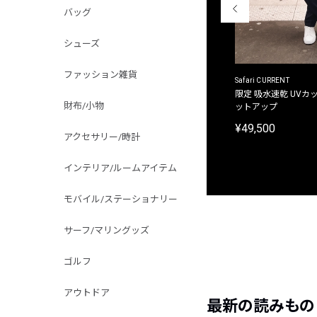
バッグ
シューズ
ファッション雑貨
ACANTHUS
Safari CURRENT
別注限定 フード付き チェックシャツジャケット
限定 吸水速乾 UVカッ
財布/小物
ットアップ
¥31,900
¥49,500
アクセサリー/時計
インテリア/ルームアイテム
モバイル/ステーショナリー
サーフ/マリングッズ
ゴルフ
アウトドア
最新の読みもの