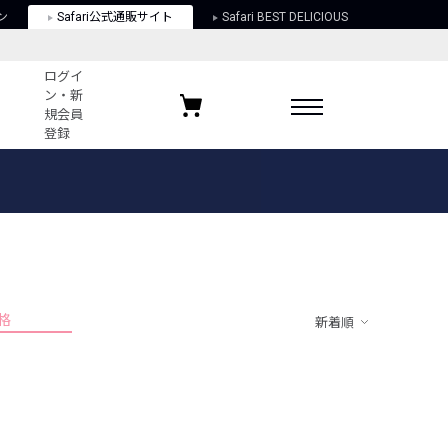
ン
Safari公式通販サイト
Safari BEST DELICIOUS
ログイ
ン・新
規会員
登録
ログイン・新規会員登録
お気に入りアイテム
ガイド
お気に入りブランド
お気に入り記事
最近チェックしたアイテム
格
新着順
ポリシー
関する法律