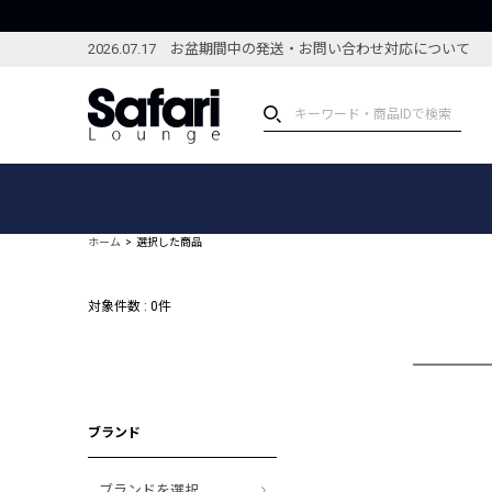
2026.07.17 お盆期間中の発送・お問い合わせ対応について
アイテム
スペシャル
カテゴリーから探す
スペシャルフィーチャ
ホーム
選択した商品
ブランドから探す
特集記事
絞り込んで探す
対象件数 :
0
件
新着アイテム
コーディネート
編集部のおすすめアイテム
編集部のおすすめコー
ランキング
雑誌・カタログ掲載アイテム
ブランド
セール
ブランドを選択