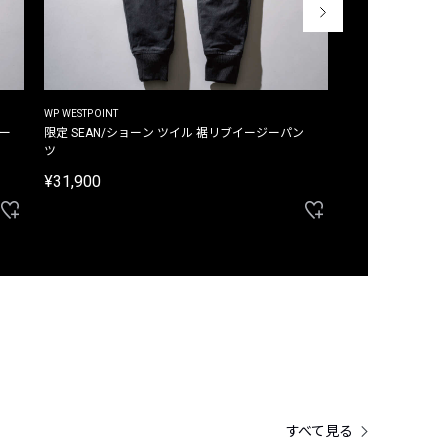
WP WESTPOINT
WP WESTPOINT
ジー
限定 SEAN/ショーン ツイル 裾リブイージーパン
限定 DAVID/デイヴィッド インデ
ツ
イージーパンツ
¥31,900
¥33,000
すべて見る