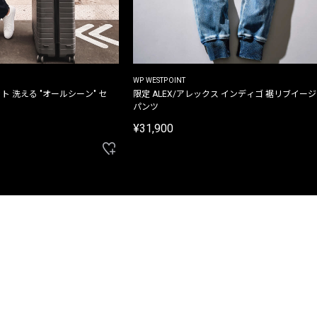
WP WESTPOINT
ト 洗える "オールシーン" セ
限定 ALEX/アレックス インディゴ 裾リブイー
パンツ
¥31,900