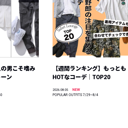
人の男こそ嗜み
【週間ランキング】もっとも
トーン
HOTなコーデ｜TOP20
NEW
2026.08.05
40
POPULAR OUTFITS 7/29~8/4