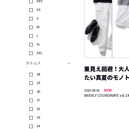
XXS
XS
S
M
L
XL
XXL
ボトムス
重見え回避！大
28
たい真夏のモノ
29
NEW
2026.08.06
30
WEEKLY COORDINATE vol.2
31
32
33
34