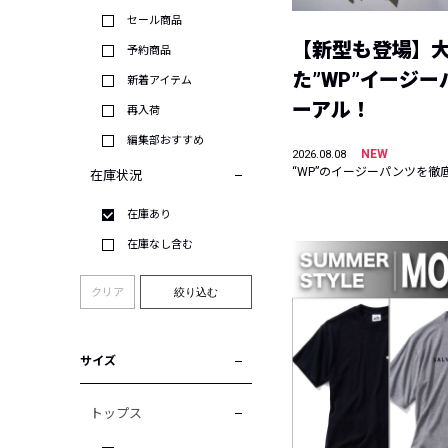
セール商品
【新型も登場】
予約商品
た”WP”イージ
新着アイテム
ーアル！
再入荷
編集部おすすめ
NEW
2026.08.08
“WP”のイージーパンツを徹
在庫状況
在庫あり
在庫なし含む
クリア
絞り込む
サイズ
トップス