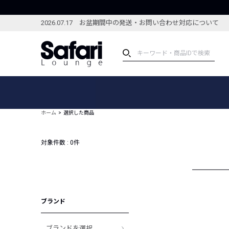
2026.07.17 お盆期間中の発送・お問い合わせ対応について
アイテム
スペシャル
カテゴリーから探す
スペシャルフィーチャ
ホーム
選択した商品
ブランドから探す
特集記事
絞り込んで探す
対象件数 :
0
件
新着アイテム
コーディネート
編集部のおすすめアイテム
編集部のおすすめコー
ランキング
雑誌・カタログ掲載アイテム
ブランド
セール
ブランドを選択