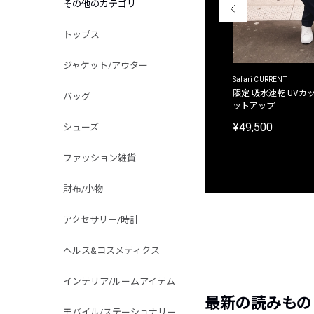
その他のカテゴリ
トップス
ジャケット/アウター
ACANTHUS
Safari CURRENT
別注限定 フード付き チェックシャツジャケット
限定 吸水速乾 UVカッ
バッグ
ットアップ
¥31,900
¥49,500
シューズ
ファッション雑貨
財布/小物
アクセサリー/時計
ヘルス&コスメティクス
インテリア/ルームアイテム
最新の読みもの
モバイル/ステーショナリー