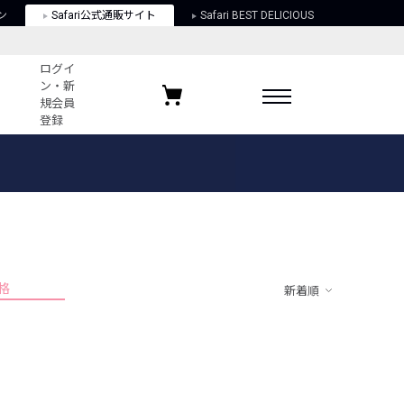
ン
Safari公式通販サイト
Safari BEST DELICIOUS
ログイ
ン・新
規会員
登録
ログイン・新規会員登録
お気に入りアイテム
ガイド
お気に入りブランド
お気に入り記事
最近チェックしたアイテム
格
新着順
ポリシー
関する法律