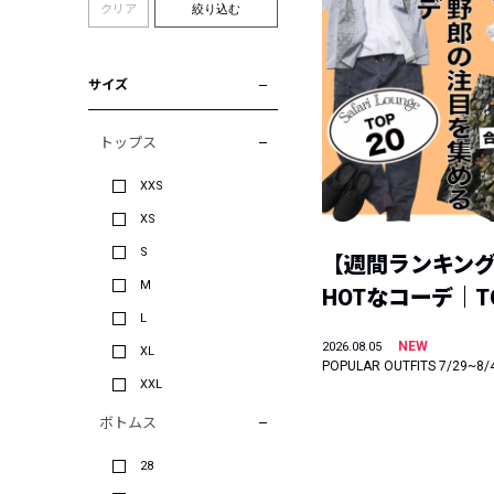
クリア
絞り込む
サイズ
トップス
XXS
XS
S
【週間ランキン
M
HOTなコーデ｜TO
L
NEW
2026.08.05
XL
POPULAR OUTFITS 7/29~8/
XXL
ボトムス
28