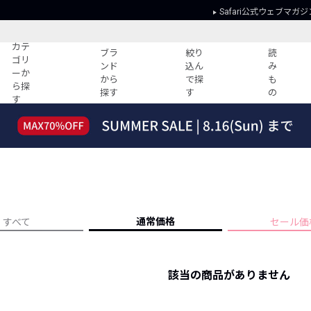
Safari公式ウェブマガジ
カテ
ブラ
絞り
読
ゴリ
ンド
込ん
み
ーか
から
で探
も
ら探
探す
す
の
す
読みもの
ガイド
ー
すべての記事
ショッピング
2026年のイチオシTシャツ！
初めての方
“WP”のイージーパンツを徹底解説&コ
Club Safari
ーデ紹介
よくある質問
HOTなコーデ TOP20
会社概要
通常価格
すべて
セール価
ディネート
新ブランドご紹介！
会員利用規約
人気記事ランキング
プライバシー
バイヤーズ レコメンド
該当の商品がありません
特定商取引に
今週の別注アイテム
ウィークリーコーデ