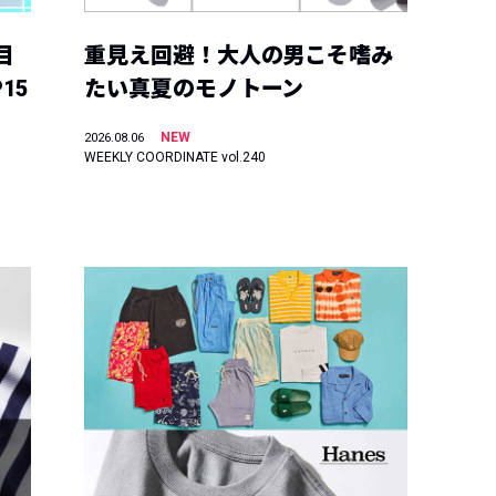
目
重見え回避！大人の男こそ嗜み
15
たい真夏のモノトーン
NEW
2026.08.06
WEEKLY COORDINATE vol.240