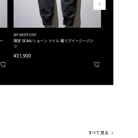
WP WESTPOINT
WP WESTPOINT
ジー
限定 SEAN/ショーン ツイル 裾リブイージーパン
限定 DAVID/デイヴィッド インデ
ツ
イージーパンツ
¥31,900
¥33,000
すべて見る