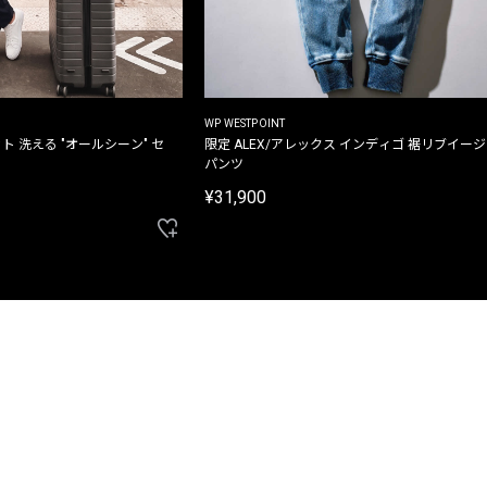
WP WESTPOINT
ト 洗える "オールシーン" セ
限定 ALEX/アレックス インディゴ 裾リブイー
パンツ
¥31,900