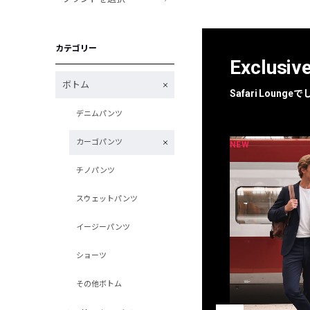
カテゴリー
Exclusiv
ボトム
Safari Loun
デニムパンツ
カーゴパンツ
NEW
NEW
限定
別注
チノパンツ
スウェットパンツ
イージーパンツ
ショーツ
その他ボトム