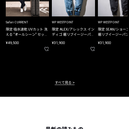
Safari CURRENT
WP WESTPOINT
WP WESTPOINT
限定 吸水速乾 UVカット 洗
限定 ALEX/アレックス イン
限定 SEAN/ショー
える "オールシーン" セット
ディゴ 裾リブイージーパン
裾リブイージーパン
アップ
ツ
¥49,500
¥31,900
¥31,900
すべて見る