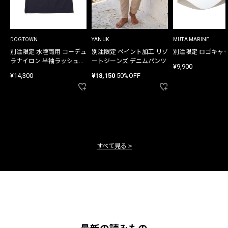
DOGTOWN
YANUK
MUTA MARINE
別注限定 水陸両用 コーデュ
別注限定 ペイント加工 リゾ
別注限定 ロゴキャ
ラナイロン 半袖ラッシュガ
ートジーンズ デニムパンツ
¥9,900
ード
¥14,300
¥18,150
50%OFF
すべて見る