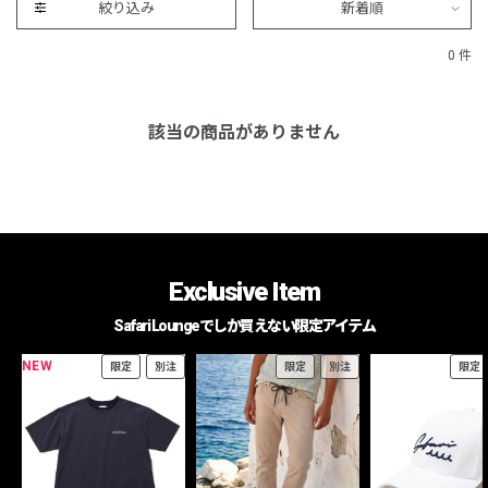
絞り込み
新着順
0 件
該当の商品がありません
Exclusive Item
Safari Loungeでしか買えない限定アイテム
NEW
限定
別注
限定
別注
限定