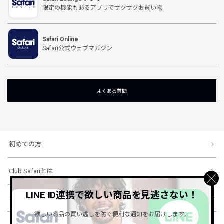
限定の機能もあるアプリでサクサクお買い物
Safari Online
Safari公式ウェブマガジン
よくある質問
初めての方
Club Safariとは
LINE ID連携で欲しい商品を見逃さない！
ショッピングガイド
欲しい商品の買い逃しを防ぐ便利な通知をお届けします。