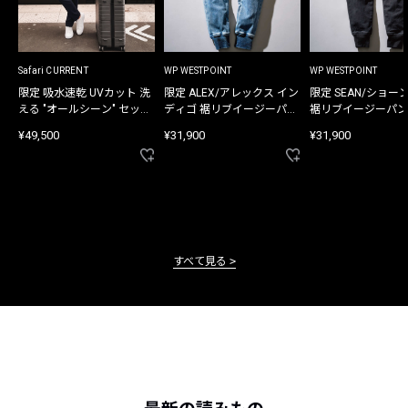
Safari CURRENT
WP WESTPOINT
WP WESTPOINT
限定 吸水速乾 UVカット 洗
限定 ALEX/アレックス イン
限定 SEAN/ショー
える "オールシーン" セット
ディゴ 裾リブイージーパン
裾リブイージーパン
アップ
ツ
¥49,500
¥31,900
¥31,900
すべて見る