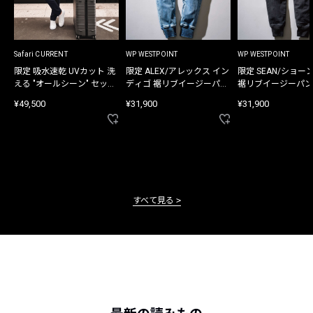
Safari CURRENT
WP WESTPOINT
WP WESTPOINT
限定 吸水速乾 UVカット 洗
限定 ALEX/アレックス イン
限定 SEAN/ショー
える "オールシーン" セット
ディゴ 裾リブイージーパン
裾リブイージーパン
アップ
ツ
¥49,500
¥31,900
¥31,900
すべて見る