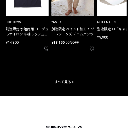
DOGTOWN
YANUK
MUTA MARINE
別注限定 水陸両用 コーデュ
別注限定 ペイント加工 リゾ
別注限定 ロゴキャ
ラナイロン 半袖ラッシュガ
ートジーンズ デニムパンツ
¥9,900
ード
¥14,300
¥18,150
50%OFF
すべて見る