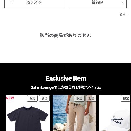
絞り込み
新着順
0 件
該当の商品がありません
Exclusive Item
Safari Loungeでしか買えない限定アイテム
NEW
限定
別注
限定
別注
限定