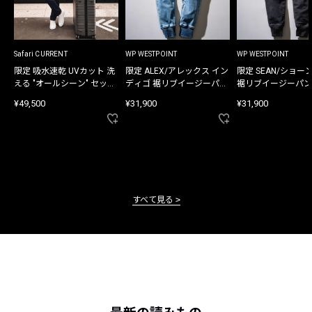
Safari CURRENT
WP WESTPOINT
WP WESTPOINT
限定 吸水速乾 UVカット 洗
限定 ALEX/アレックス イン
限定 SEAN/ショー
える "オールシーン" セット
ディゴ 裾リブイージーパン
裾リブイージーパン
アップ
ツ
¥49,500
¥31,900
¥31,900
すべて見る