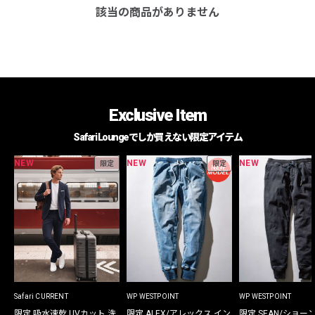
該当の商品がありません
Exclusive Item
Safari Loungeでしか買えない限定アイテム
NEW
NEW
NEW
限定
限定
Safari CURRENT
WP WESTPOINT
WP WESTPOINT
限定 吸水速乾 UVカット 洗
限定 ALEX/アレックス イン
限定 SEAN/ショー