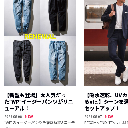
【新型も登場】大人気だっ
【吸水速乾、UV
た”WP”イージーパンツがリニ
るetc.】シーン
ューアル！
セットアップ！
NEW
NEW
2026.08.08
2026.08.07
“WP”のイージーパンツを徹底解説&コーデ
RECOMMEND ITEM vol.33