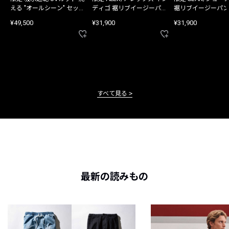
える "オールシーン" セット
ディゴ 裾リブイージーパン
裾リブイージーパン
アップ
ツ
¥49,500
¥31,900
¥31,900
すべて見る
最新の読みもの