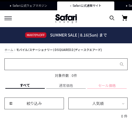
Safari公式ウェブマガジン
Safari公式通販サイト
Sa
ホーム
モバイル/ステーショナリー | DSQUARED2 (ディースクエアード)
対象件数 : 0件
すべて
通常価格
セール価格
絞り込み
人気順
0 件