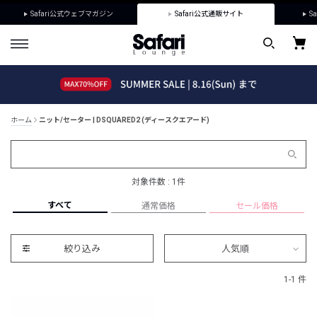
Safari公式ウェブマガジン
Safari公式通販サイト
Sa
ホーム
ニット/セーター | DSQUARED2 (ディースクエアード)
対象件数 : 1件
すべて
通常価格
セール価格
絞り込み
人気順
1-1 件