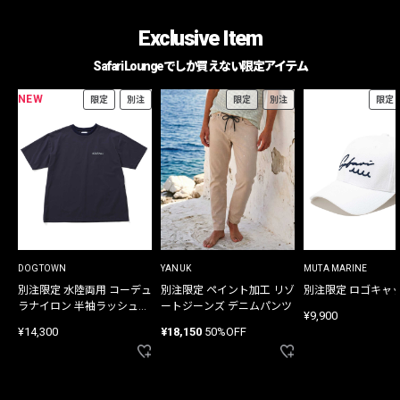
Exclusive Item
Safari Loungeでしか買えない限定アイテム
NEW
限定
別注
限定
別注
限定
DOGTOWN
YANUK
MUTA MARINE
別注限定 水陸両用 コーデュ
別注限定 ペイント加工 リゾ
別注限定 ロゴキャ
ラナイロン 半袖ラッシュガ
ートジーンズ デニムパンツ
¥9,900
ード
¥14,300
¥18,150
50%OFF