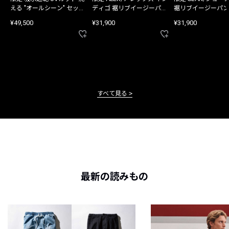
える "オールシーン" セット
ディゴ 裾リブイージーパン
裾リブイージーパン
アップ
ツ
¥49,500
¥31,900
¥31,900
すべて見る
最新の読みもの