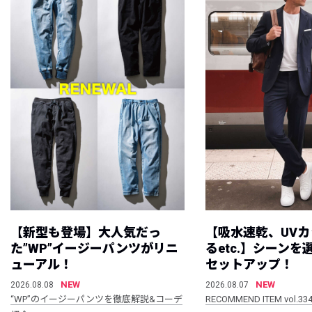
【新型も登場】大人気だっ
【吸水速乾、UV
た”WP”イージーパンツがリニ
るetc.】シーン
ューアル！
セットアップ！
NEW
NEW
2026.08.08
2026.08.07
“WP”のイージーパンツを徹底解説&コーデ
RECOMMEND ITEM vol.33