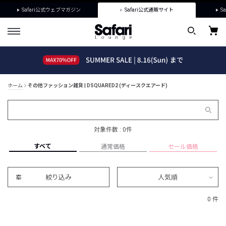
Safari公式ウェブマガジン
Safari公式通販サイト
Sa
ホーム
その他ファッション雑貨 | DSQUARED2 (ディースクエアード)
対象件数 : 0件
すべて
通常価格
セール価格
絞り込み
人気順
0 件