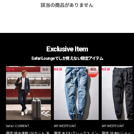
該当の商品がありません
Exclusive Item
Safari Loungeでしか買えない限定アイテム
NEW
NEW
NEW
限定
限定
Safari CURRENT
WP WESTPOINT
WP WESTPOINT
限定 吸水速乾 UVカット 洗
限定 ALEX/アレックス イン
限定 SEAN/ショー