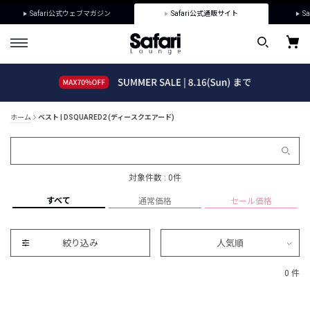
Safari公式ウェブマガジン
Safari公式通販サイト
Sa
ホーム
ベスト | DSQUARED2 (ディースクエアード)
対象件数 : 0件
すべて
通常価格
セール価格
絞り込み
人気順
0 件