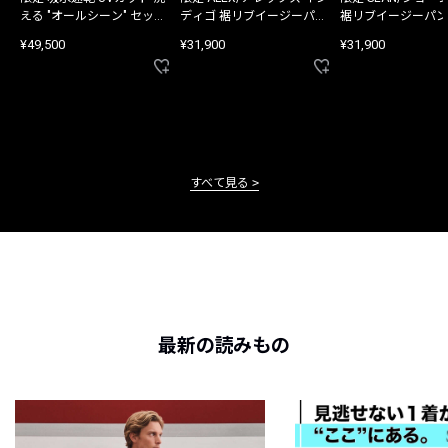
える "オールシーン" セット
ディゴ 裾リブイージーパン
裾リブイージーパン
アップ
ツ
¥49,500
¥31,900
¥31,900
すべて見る
最新の読みもの