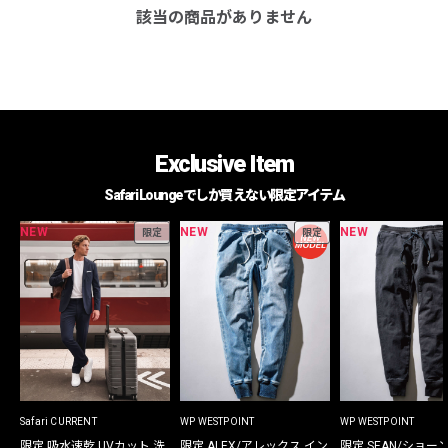
該当の商品がありません
Exclusive Item
Safari Loungeでしか買えない限定アイテム
NEW
NEW
NEW
限定
限定
Safari CURRENT
WP WESTPOINT
WP WESTPOINT
限定 吸水速乾 UVカット 洗
限定 ALEX/アレックス イン
限定 SEAN/ショー