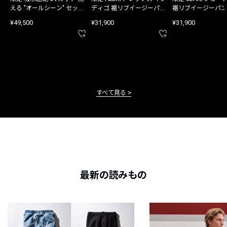
える "オールシーン" セット
ディゴ 裾リブイージーパン
裾リブイージーパン
アップ
ツ
¥49,500
¥31,900
¥31,900
すべて見る
最新の読みもの