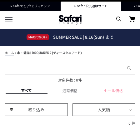
Safari公式ウェブマガジン
Safari公式通販サイト
Sa
ホーム
本・雑誌 | DSQUARED2 (ディースクエアード)
対象件数 : 0件
すべて
通常価格
セール価格
絞り込み
人気順
0 件