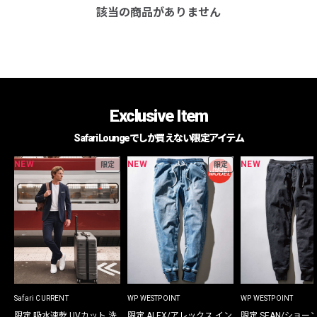
該当の商品がありません
Exclusive Item
Safari Loungeでしか買えない限定アイテム
NEW
NEW
NEW
限定
限定
Safari CURRENT
WP WESTPOINT
WP WESTPOINT
限定 吸水速乾 UVカット 洗
限定 ALEX/アレックス イン
限定 SEAN/ショー