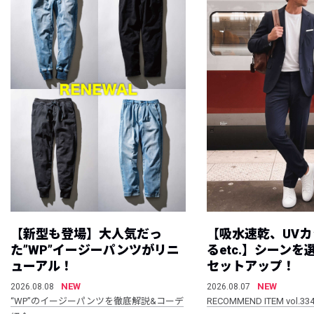
【新型も登場】大人気だっ
【吸水速乾、UV
た”WP”イージーパンツがリニ
るetc.】シーン
ューアル！
セットアップ！
NEW
NEW
2026.08.08
2026.08.07
“WP”のイージーパンツを徹底解説&コーデ
RECOMMEND ITEM vol.33