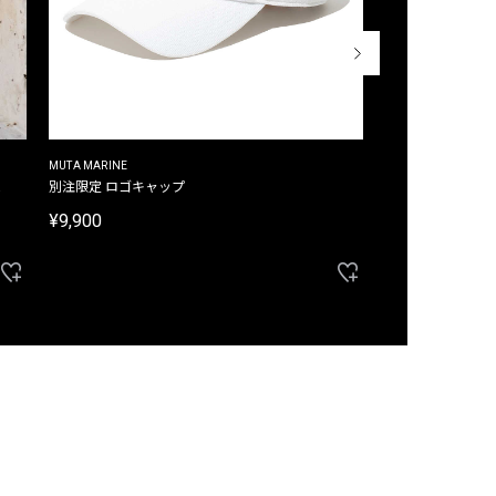
MUTA MARINE
CROSSLEY
ム
別注限定 ロゴキャップ
別注限定 ノースリ
¥9,900
¥8,580
40%OFF