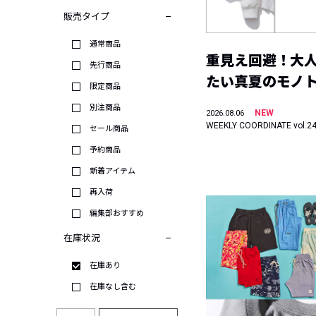
販売タイプ
通常商品
重見え回避！大
先行商品
たい真夏のモノ
限定商品
別注商品
NEW
2026.08.06
WEEKLY COORDINATE vol.2
セール商品
予約商品
新着アイテム
再入荷
編集部おすすめ
在庫状況
在庫あり
在庫なし含む