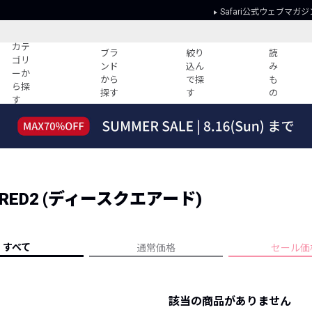
Safari公式ウェブマガジ
カテ
ブラ
絞り
読
ゴリ
ンド
込ん
み
ーか
から
で探
も
ら探
探す
す
の
す
読みもの
ガイド
ー
すべての記事
ショッピング
2026年のイチオシTシャツ！
初めての方
“WP”のイージーパンツを徹底解説&コ
Club Safari
ーデ紹介
RED2 (ディースクエアード)
よくある質問
HOTなコーデ TOP20
会社概要
ディネート
新ブランドご紹介！
会員利用規約
すべて
通常価格
セール価
人気記事ランキング
プライバシー
バイヤーズ レコメンド
特定商取引に
今週の別注アイテム
該当の商品がありません
ウィークリーコーデ