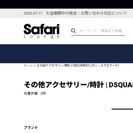
2026.07.17 お盆期間中の発送・お問い合わせ対応について
アイテム
スペシャル
カテゴリーから探す
スペシャルフィーチャ
ホーム
その他アクセサリー/時計 | DSQUARED2 (ディースクエアード)
ブランドから探す
特集記事
絞り込んで探す
その他アクセサリー/時計 | DSQUA
新着アイテム
コーディネート
編集部のおすすめアイテム
対象件数 :
0
件
編集部のおすすめコー
ランキング
雑誌・カタログ掲載アイテム
セール
ブランド