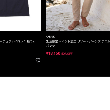
YANUK
コーデュラナイロン 半袖ラッ
別注限定 ペイント加工 リゾートジーンズ デニ
パンツ
¥18,150
50%OFF