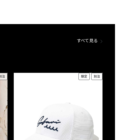
すべて見る
別注
限定
別注