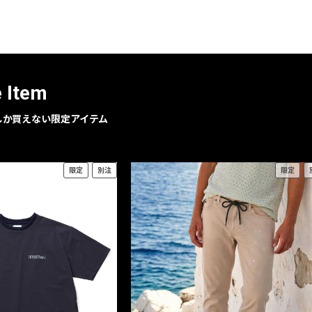
レコメンドアイテム
ピックアップアイテム
フォーカスブランド
セールおすすめアイテム
e Item
人気アイテム TOP 15
geでしか買えない限定アイテム
限定
別注
限定