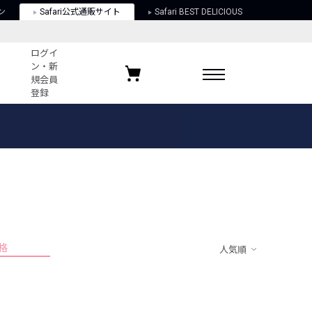
ン
Safari公式通販サイト
Safari BEST DELICIOUS
ログイ
ン・新
規会員
登録
ログイン・新規会員登録
お気に入りアイテム
ガイド
お気に入りブランド
お気に入り記事
最近チェックしたアイテム
格
人気順
ポリシー
関する法律