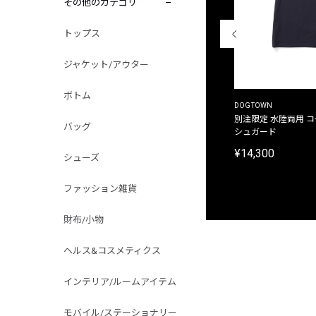
その他のカテゴリ
トップス
ジャケット/アウター
ボトム
THE DUFFER OF ST.GEORGE
DOGTOWN
別注限定 ピグメントダイ バックプリント サーフ
別注限定 水陸両用 
バッグ
プリントTシャツ
シュガード
¥9,900
¥14,300
シューズ
ファッション雑貨
財布/小物
ヘルス&コスメティクス
インテリア/ルームアイテム
モバイル/ステーショナリー