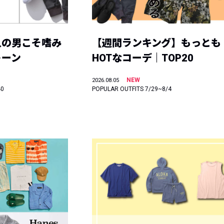
人の男こそ嗜み
【週間ランキング】もっとも
トーン
HOTなコーデ｜TOP20
NEW
2026.08.05
40
POPULAR OUTFITS 7/29~8/4