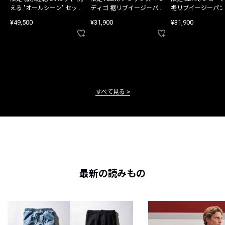
える "オールシーン" セット
ディゴ 裾リブイージーパン
裾リブイージーパン
アップ
ツ
¥49,500
¥31,900
¥31,900
すべて見る
最新の読みもの