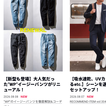
【新型も登場】大人気だっ
【吸水速乾、UV
た”WP”イージーパンツがリニ
るetc.】シーン
ューアル！
セットアップ！
NEW
NEW
2026.08.08
2026.08.07
“WP”のイージーパンツを徹底解説&コーデ
RECOMMEND ITEM vol.33