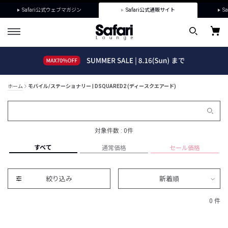
Safari公式ウェブマガジン
Safari公式通販サイト
Sa
ホーム
モバイル/ステーショナリー | DSQUARED2 (ディースクエアード)
対象件数 : 0件
すべて
通常価格
セール価格
絞り込み
新着順
0 件