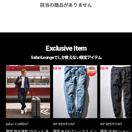
該当の商品がありません
Exclusive Item
Safari Loungeでしか買えない限定アイテム
NEW
NEW
NEW
限定
限定
Safari CURRENT
WP WESTPOINT
WP WESTPOINT
限定 吸水速乾 UVカット 洗
限定 ALEX/アレックス イン
限定 SEAN/ショー