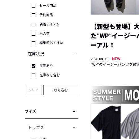
セール商品
予約商品
新着アイテム
【新型も登場】
再入荷
た”WP”イージ
編集部おすすめ
ーアル！
在庫状況
NEW
2026.08.08
“WP”のイージーパンツを徹
在庫あり
在庫なし含む
クリア
絞り込む
サイズ
トップス