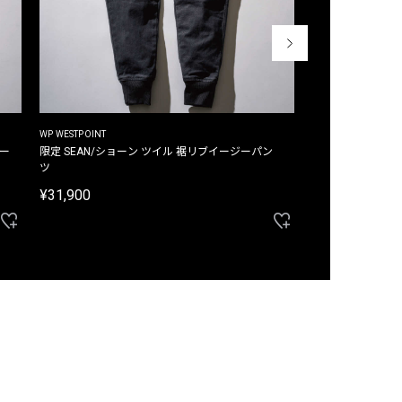
WP WESTPOINT
WP WESTPOINT
ジー
限定 SEAN/ショーン ツイル 裾リブイージーパン
限定 DAVID/デイヴィッド インデ
ツ
イージーパンツ
¥31,900
¥33,000