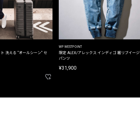
WP WESTPOINT
ト 洗える "オールシーン" セ
限定 ALEX/アレックス インディゴ 裾リブイー
パンツ
¥31,900