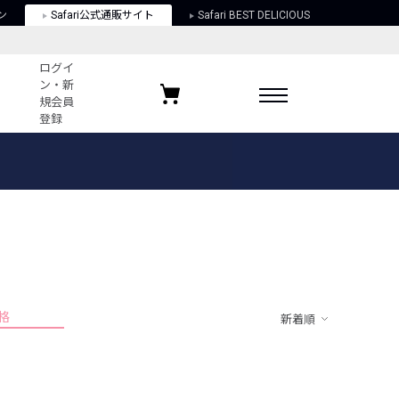
ン
Safari公式通販サイト
Safari BEST DELICIOUS
ログイ
ン・新
規会員
登録
ログイン・新規会員登録
お気に入りアイテム
ガイド
お気に入りブランド
お気に入り記事
最近チェックしたアイテム
格
新着順
ポリシー
関する法律