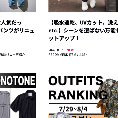
大人気だっ
【吸水速乾、UVカット、洗
ーパンツがリニュ
etc.】シーンを選ばない万能
ットアップ！
NEW
2026.08.07
底解説&コーデ紹介
RECOMMEND ITEM vol.334