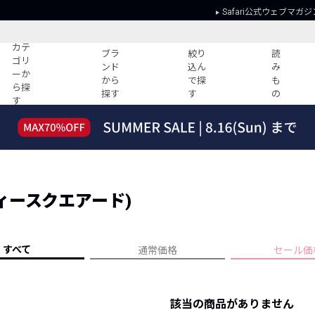
Safari公式ウェブマガジ
カテ
ブラ
絞り
読
ゴリ
ンド
込ん
み
ーか
から
で探
も
ら探
探す
す
の
す
読みもの
ガイド
ー
すべての記事
ショッピング
2026年のイチオシTシャツ！
初めての方
“WP”のイージーパンツを徹底解説&コ
Club Safari
ーデ紹介
(ディースクエアード)
よくある質問
HOTなコーデ TOP20
会社概要
ディネート
新ブランドご紹介！
会員利用規約
すべて
通常価格
セール価
人気記事ランキング
プライバシー
バイヤーズ レコメンド
特定商取引に
今週の別注アイテム
該当の商品がありません
ウィークリーコーデ