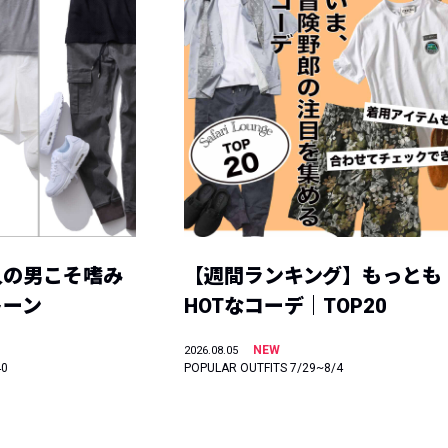
人の男こそ嗜み
【週間ランキング】もっとも
トーン
HOTなコーデ｜TOP20
NEW
2026.08.05
40
POPULAR OUTFITS 7/29~8/4