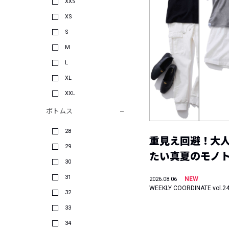
XXS
XS
S
M
L
XL
XXL
ボトムス
28
重見え回避！大
29
たい真夏のモノ
30
31
NEW
2026.08.06
WEEKLY COORDINATE vol.2
32
33
34