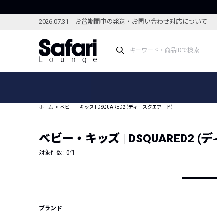
2026.07.31 お盆期間中の発送・お問い合わせ対応について
アイテム
スペシャル
カテゴリーから探す
スペシャルフィーチャ
ホーム
ベビー・キッズ | DSQUARED2 (ディースクエアード)
ブランドから探す
特集記事
絞り込んで探す
ベビー・キッズ | DSQUARED2 
新着アイテム
コーディネート
編集部のおすすめアイテム
対象件数 :
0
件
編集部のおすすめコー
ランキング
雑誌・カタログ掲載アイテム
セール
ブランド