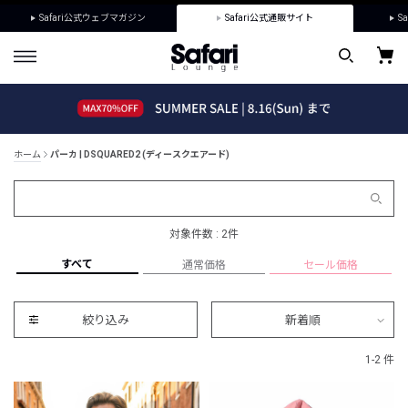
Safari公式ウェブマガジン
Safari公式通販サイト
Sa
ホーム
パーカ | DSQUARED2 (ディースクエアード)
対象件数 : 2件
すべて
通常価格
セール価格
絞り込み
新着順
1-2 件