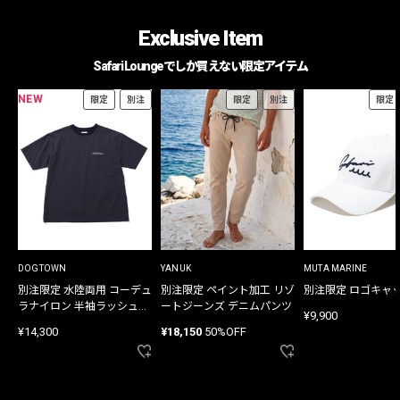
Exclusive Item
Safari Loungeでしか買えない限定アイテム
NEW
限定
別注
限定
別注
限定
DOGTOWN
YANUK
MUTA MARINE
別注限定 水陸両用 コーデュ
別注限定 ペイント加工 リゾ
別注限定 ロゴキャ
ラナイロン 半袖ラッシュガ
ートジーンズ デニムパンツ
¥9,900
ード
¥14,300
¥18,150
50%OFF