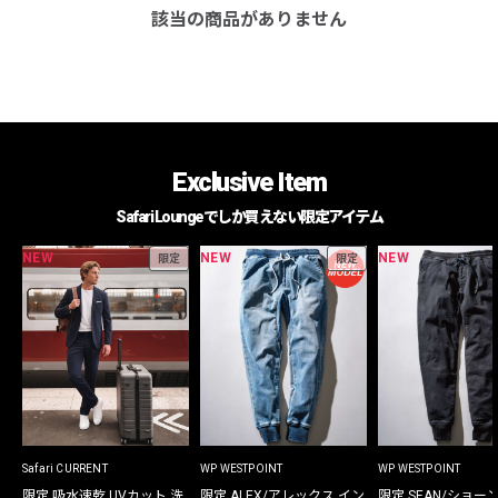
該当の商品がありません
Exclusive Item
Safari Loungeでしか買えない限定アイテム
NEW
NEW
NEW
限定
限定
Safari CURRENT
WP WESTPOINT
WP WESTPOINT
限定 吸水速乾 UVカット 洗
限定 ALEX/アレックス イン
限定 SEAN/ショー