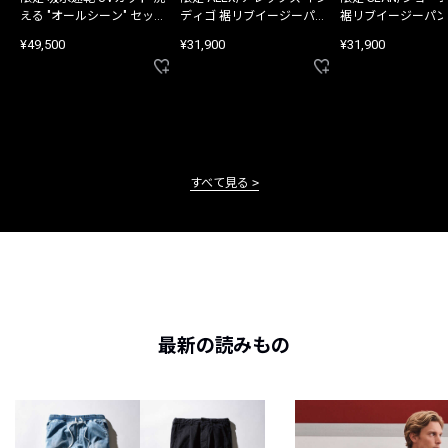
える "オールシーン" セット
ディゴ 裾リブイージーパン
裾リブイージーパン
アップ
ツ
¥49,500
¥31,900
¥31,900
すべて見る
最新の読みもの