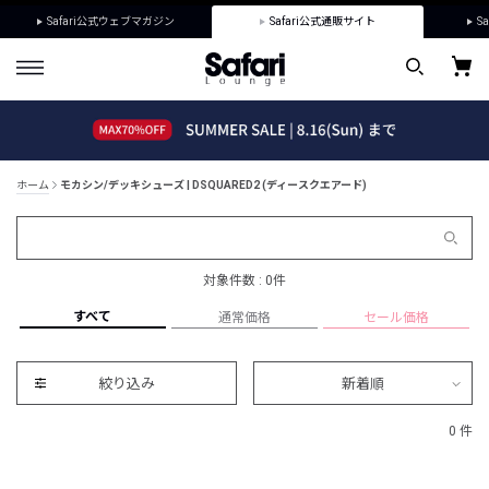
Safari公式ウェブマガジン
Safari公式通販サイト
Sa
ホーム
モカシン/デッキシューズ | DSQUARED2 (ディースクエアード)
対象件数 : 0件
すべて
通常価格
セール価格
絞り込み
新着順
0 件