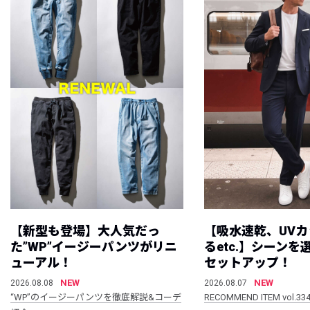
【新型も登場】大人気だっ
【吸水速乾、UV
た”WP”イージーパンツがリニ
るetc.】シーン
ューアル！
セットアップ！
NEW
NEW
2026.08.08
2026.08.07
“WP”のイージーパンツを徹底解説&コーデ
RECOMMEND ITEM vol.33