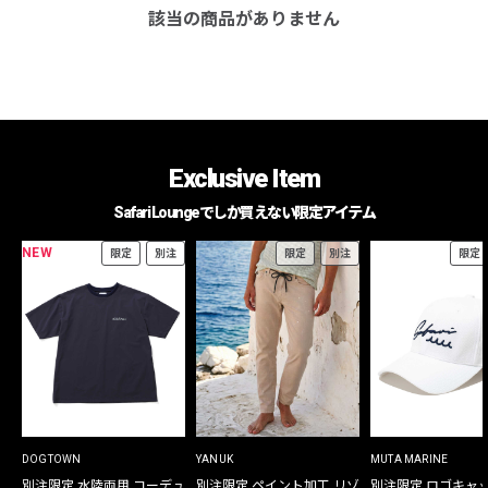
該当の商品がありません
Exclusive Item
Safari Loungeでしか買えない限定アイテム
NEW
限定
別注
限定
別注
限定
DOGTOWN
YANUK
MUTA MARINE
別注限定 水陸両用 コーデュ
別注限定 ペイント加工 リゾ
別注限定 ロゴキャ