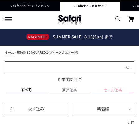
Safari公式ウェブマガジン
Safari公式通販サイト
Sa
ホーム
腕時計 | DSQUARED2 (ディースクエアード)
対象件数 : 0件
すべて
通常価格
セール価格
絞り込み
新着順
0 件