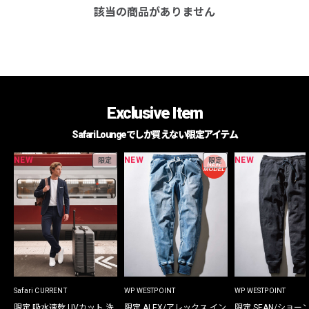
該当の商品がありません
Exclusive Item
Safari Loungeでしか買えない限定アイテム
NEW
NEW
NEW
限定
限定
Safari CURRENT
WP WESTPOINT
WP WESTPOINT
限定 吸水速乾 UVカット 洗
限定 ALEX/アレックス イン
限定 SEAN/ショー