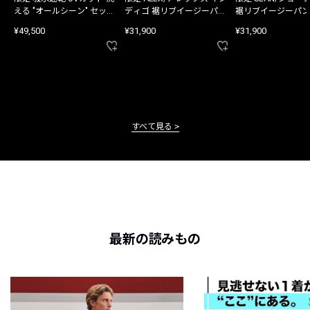
える "オールシーン" セット
ディゴ 裾リブイージーパン
裾リブイージーパン
アップ
ツ
¥49,500
¥31,900
¥31,900
すべて見る
最新の読みもの