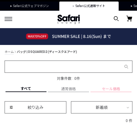
Safari公式ウェブマガジン
Safari公式通販サイト
Sa
ホーム
バッグ | DSQUARED2 (ディースクエアード)
対象件数 : 0件
すべて
通常価格
セール価格
絞り込み
新着順
0 件