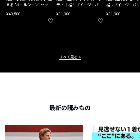
える "オールシーン" セット
ディゴ 裾リブイージーパン
裾リブイージーパン
アップ
ツ
¥49,500
¥31,900
¥31,900
すべて見る
最新の読みもの