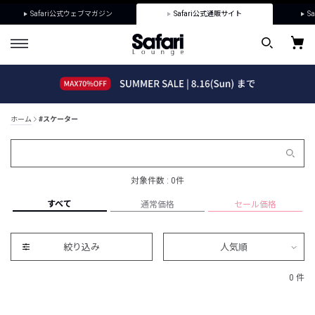
Safari公式ウェブマガジン
Safari公式通販サイト
Sa
ホーム
#スケーター
対象件数 : 0件
すべて
通常価格
セール価格
絞り込み
人気順
0 件