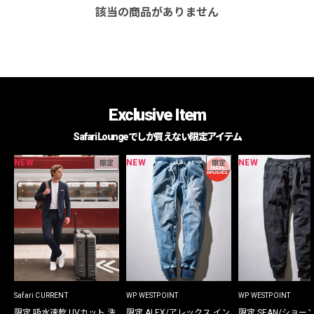
該当の商品がありません
Exclusive Item
Safari Loungeでしか買えない限定アイテム
NEW
NEW
NEW
限定
限定
Safari CURRENT
WP WESTPOINT
WP WESTPOINT
限定 吸水速乾 UVカット 洗
限定 ALEX/アレックス イン
限定 SEAN/ショー