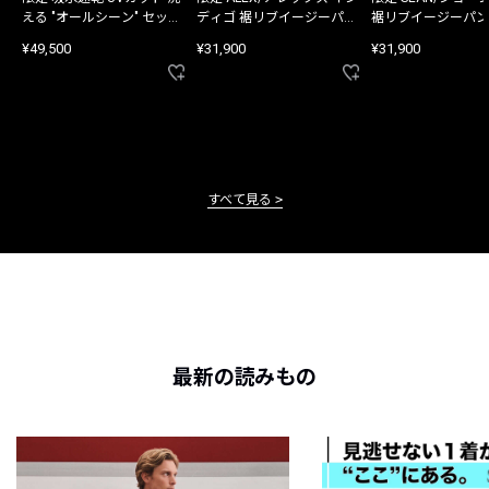
える "オールシーン" セット
ディゴ 裾リブイージーパン
裾リブイージーパン
アップ
ツ
¥49,500
¥31,900
¥31,900
すべて見る
最新の読みもの