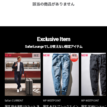
該当の商品がありません
Exclusive Item
Safari Loungeでしか買えない限定アイテム
NEW
NEW
NEW
限定
限定
Safari CURRENT
WP WESTPOINT
WP WESTPOINT
限定 吸水速乾 UVカット 洗
限定 ALEX/アレックス イン
限定 SEAN/ショー