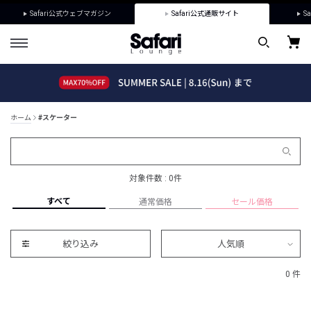
Safari公式ウェブマガジン
Safari公式通販サイト
Sa
ホーム
#スケーター
対象件数 : 0件
すべて
通常価格
セール価格
絞り込み
人気順
0 件