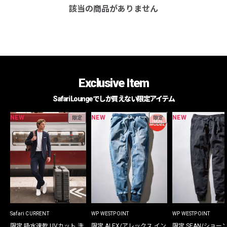
該当の商品がありません
Exclusive Item
Safari Loungeでしか買えない限定アイテム
NEW
NEW
NEW
限定
限定
Safari CURRENT
WP WESTPOINT
WP WESTPOINT
限定 吸水速乾 UVカット 洗
限定 ALEX/アレックス イン
限定 SEAN/ショー