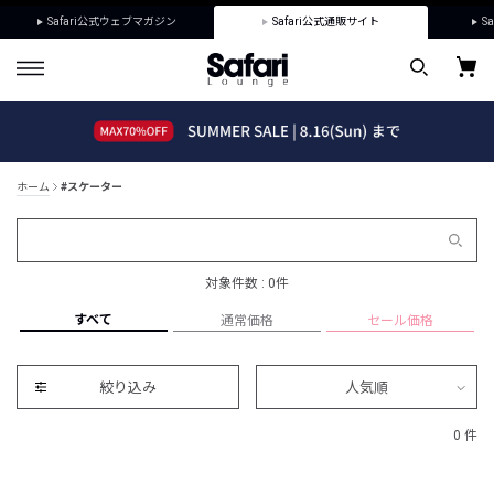
Safari公式ウェブマガジン
Safari公式通販サイト
Sa
ホーム
#スケーター
対象件数 : 0件
すべて
通常価格
セール価格
絞り込み
人気順
0 件