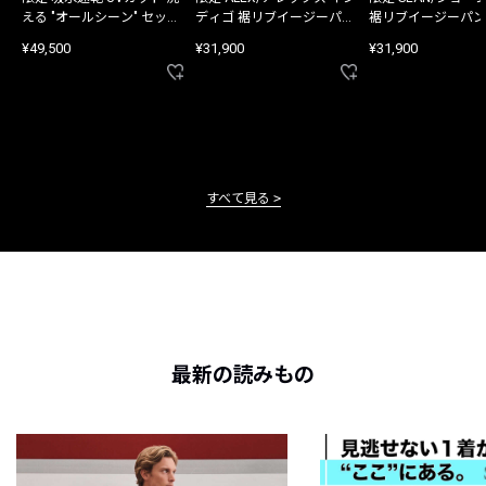
える "オールシーン" セット
ディゴ 裾リブイージーパン
裾リブイージーパン
アップ
ツ
¥49,500
¥31,900
¥31,900
すべて見る
最新の読みもの