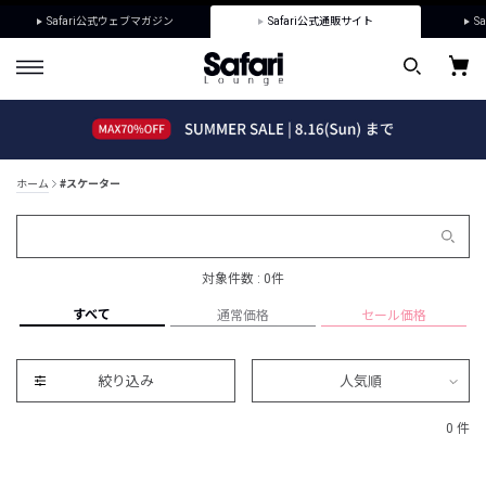
Safari公式ウェブマガジン
Safari公式通販サイト
Sa
ホーム
#スケーター
対象件数 : 0件
すべて
通常価格
セール価格
絞り込み
人気順
0 件