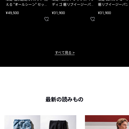
える "オールシーン" セット
ディゴ 裾リブイージーパン
裾リブイージーパン
アップ
ツ
¥49,500
¥31,900
¥31,900
すべて見る
最新の読みもの