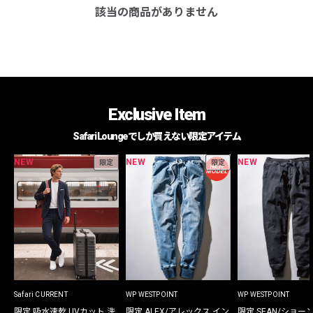
該当の商品がありません
Exclusive Item
Safari Loungeでしか買えない限定アイテム
NEW
NEW
NEW
限定
限定
Safari CURRENT
WP WESTPOINT
WP WESTPOINT
限定 吸水速乾 UVカット 洗
限定 ALEX/アレックス イン
限定 SEAN/ショー