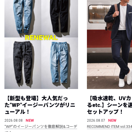
【新型も登場】大人気だっ
【吸水速乾、UV
た”WP”イージーパンツがリニ
るetc.】シーン
ューアル！
セットアップ！
NEW
NEW
2026.08.08
2026.08.07
“WP”のイージーパンツを徹底解説&コーデ
RECOMMEND ITEM vol.33