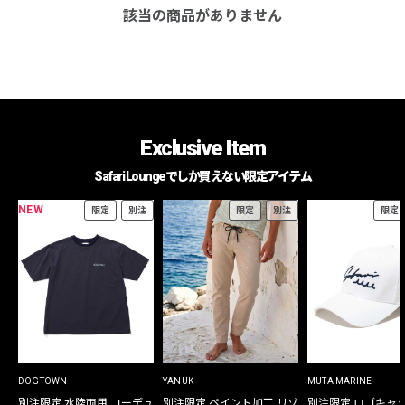
該当の商品がありません
Exclusive Item
Safari Loungeでしか買えない限定アイテム
NEW
限定
別注
限定
別注
限定
DOGTOWN
YANUK
MUTA MARINE
別注限定 水陸両用 コーデュ
別注限定 ペイント加工 リゾ
別注限定 ロゴキャ