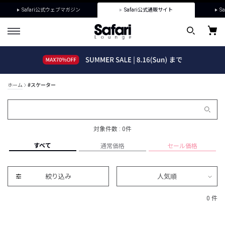
Safari公式ウェブマガジン
Safari公式通販サイト
Sa
ホーム
#スケーター
対象件数 : 0件
すべて
通常価格
セール価格
絞り込み
人気順
0 件