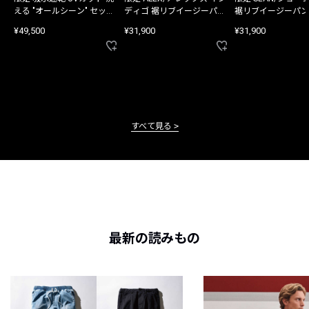
える "オールシーン" セット
ディゴ 裾リブイージーパン
裾リブイージーパン
アップ
ツ
¥49,500
¥31,900
¥31,900
すべて見る
最新の読みもの