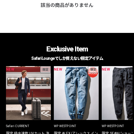
該当の商品がありません
Exclusive Item
Safari Loungeでしか買えない限定アイテム
NEW
NEW
NEW
限定
限定
Safari CURRENT
WP WESTPOINT
WP WESTPOINT
限定 吸水速乾 UVカット 洗
限定 ALEX/アレックス イン
限定 SEAN/ショー