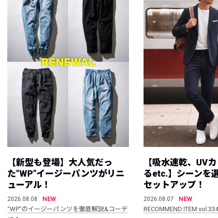
【新型も登場】大人気だっ
【吸水速乾、UV
た”WP”イージーパンツがリニ
るetc.】シーン
ューアル！
セットアップ！
NEW
NEW
2026.08.08
2026.08.07
“WP”のイージーパンツを徹底解説&コーデ
RECOMMEND ITEM vol.33