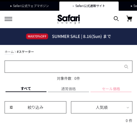
Safari公式ウェブマガジン
Safari公式通販サイト
Sa
ホーム
#スケーター
対象件数 : 0件
すべて
通常価格
セール価格
絞り込み
人気順
0 件