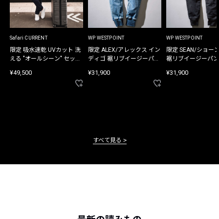
Safari CURRENT
WP WESTPOINT
WP WESTPOINT
限定 吸水速乾 UVカット 洗
限定 ALEX/アレックス イン
限定 SEAN/ショー
える "オールシーン" セット
ディゴ 裾リブイージーパン
裾リブイージーパン
アップ
ツ
¥49,500
¥31,900
¥31,900
すべて見る