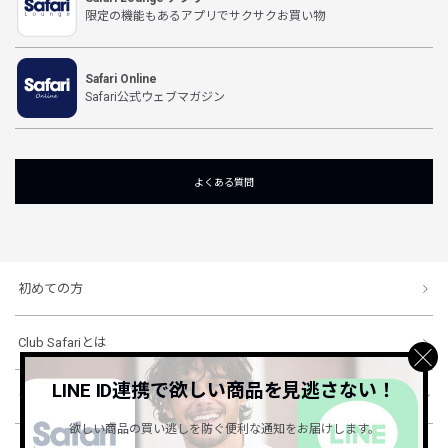
限定の機能もあるアプリでサクサクお買い物
Safari Online
Safari公式ウェブマガジン
よくある質問
初めての方
Club Safariとは
LINE ID連携で欲しい商品を見逃さない！
ショッピングガイド
欲しい商品の買い逃しを防ぐ便利な通知をお届けします。