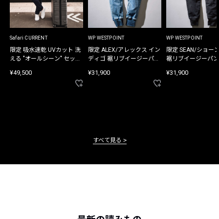
Safari CURRENT
WP WESTPOINT
WP WESTPOINT
限定 吸水速乾 UVカット 洗
限定 ALEX/アレックス イン
限定 SEAN/ショー
える "オールシーン" セット
ディゴ 裾リブイージーパン
裾リブイージーパン
アップ
ツ
¥49,500
¥31,900
¥31,900
すべて見る