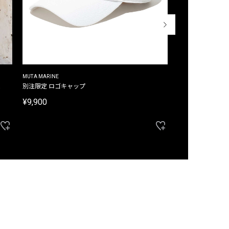
MUTA MARINE
CROSSLEY
ム
別注限定 ロゴキャップ
別注限定 ノースリ
¥9,900
¥8,580
40%OFF