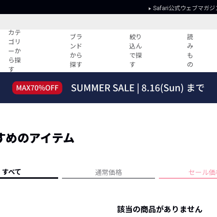
Safari公式ウェブマガジ
カテ
ブラ
絞り
読
ゴリ
ンド
込ん
み
ーか
から
で探
も
ら探
探す
す
の
す
読みもの
ガイド
ー
すべての記事
ショッピング
2026年のイチオシTシャツ！
初めての方
“WP”のイージーパンツを徹底解説&コ
Club Safari
ーデ紹介
すめのアイテム
よくある質問
HOTなコーデ TOP20
会社概要
ディネート
新ブランドご紹介！
会員利用規約
すべて
通常価格
セール価
人気記事ランキング
プライバシー
バイヤーズ レコメンド
特定商取引に
今週の別注アイテム
該当の商品がありません
ウィークリーコーデ