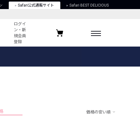
ン
Safari公式通販サイト
Safari BEST DELICIOUS
ログイ
ン・新
規会員
登録
ログイン・新規会員登録
お気に入りアイテム
ガイド
お気に入りブランド
お気に入り記事
最近チェックしたアイテム
格
価格の安い順
ポリシー
関する法律