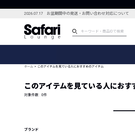
2026.07.17 お盆期間中の発送・お問い合わせ対応について
アイテム
スペシャル
カテゴリーから探す
スペシャルフィーチャ
ホーム
このアイテムを見ている人におすすめのアイテム
ブランドから探す
特集記事
絞り込んで探す
このアイテムを見ている人におす
新着アイテム
コーディネート
編集部のおすすめアイテム
対象件数 :
0
件
編集部のおすすめコー
ランキング
雑誌・カタログ掲載アイテム
セール
ブランド