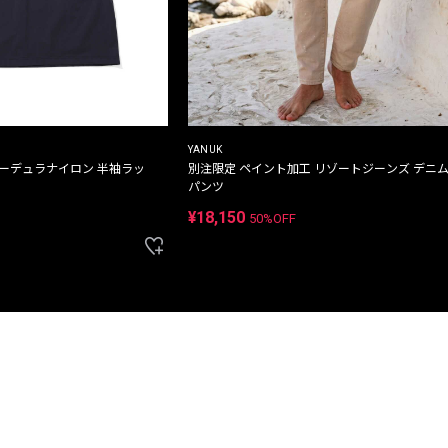
YANUK
コーデュラナイロン 半袖ラッ
別注限定 ペイント加工 リゾートジーンズ デニ
パンツ
¥18,150
50%OFF