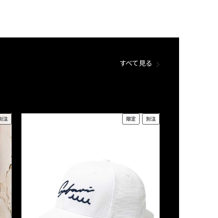
すべて見る
別注
限定
別注