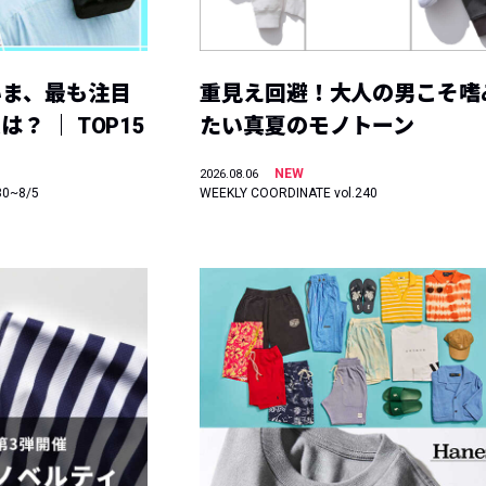
いま、最も注目
重見え回避！大人の男こそ嗜
？ ｜ TOP15
たい真夏のモノトーン
NEW
2026.08.06
30~8/5
WEEKLY COORDINATE vol.240