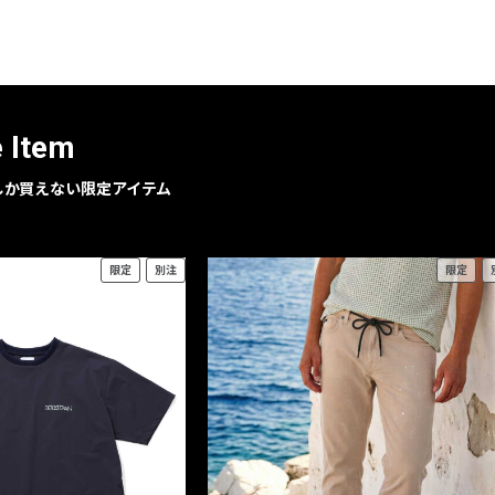
レコメンドアイテム
ピックアップアイテム
フォーカスブランド
セールおすすめアイテム
e Item
人気アイテム TOP 15
geでしか買えない限定アイテム
限定
別注
限定