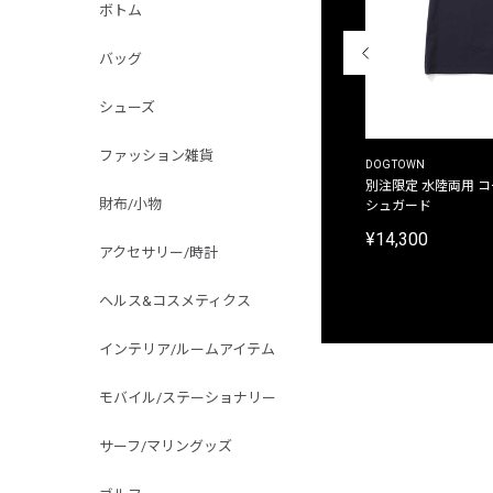
ボトム
バッグ
シューズ
ファッション雑貨
THE DUFFER OF ST.GEORGE
DOGTOWN
別注限定 ピグメントダイ バックプリント サーフ
別注限定 水陸両用 
財布/小物
プリントTシャツ
シュガード
¥9,900
¥14,300
アクセサリー/時計
ヘルス&コスメティクス
インテリア/ルームアイテム
モバイル/ステーショナリー
サーフ/マリングッズ