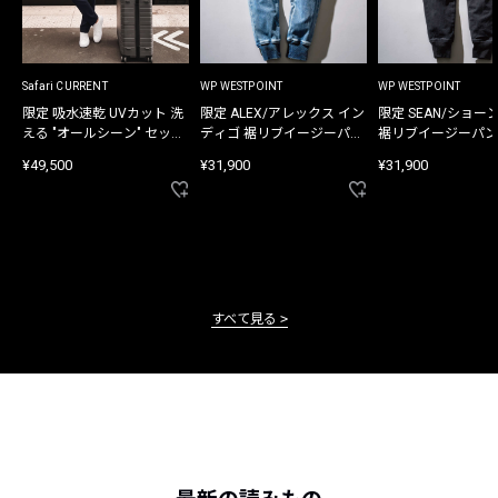
Safari CURRENT
WP WESTPOINT
WP WESTPOINT
限定 吸水速乾 UVカット 洗
限定 ALEX/アレックス イン
限定 SEAN/ショー
える "オールシーン" セット
ディゴ 裾リブイージーパン
裾リブイージーパン
アップ
ツ
¥49,500
¥31,900
¥31,900
すべて見る