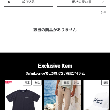
絞り込み
価格の安い順
0 件
該当の商品がありません
Exclusive Item
Safari Loungeでしか買えない限定アイテム
NEW
限定
別注
限定
別注
限定