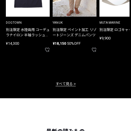
DOGTOWN
YANUK
MUTA MARINE
別注限定 水陸両用 コーデュ
別注限定 ペイント加工 リゾ
別注限定 ロゴキャ
ラナイロン 半袖ラッシュガ
ートジーンズ デニムパンツ
¥9,900
ード
¥14,300
¥18,150
50%OFF
すべて見る